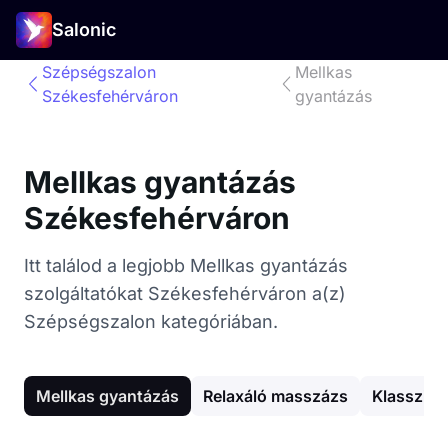
Salonic
Szépségszalon
Mellkas
Székesfehérváron
gyantázás
Mellkas gyantázás
Székesfehérváron
Itt találod a legjobb Mellkas gyantázás
szolgáltatókat Székesfehérváron a(z)
Szépségszalon kategóriában.
Mellkas gyantázás
Relaxáló masszázs
Klassziku