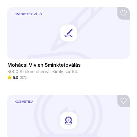
SMINKTETOVÁLÓ
Mohácsi Vivien Sminktetoválás
8000 Székesfehérvár Király sor 54.
5.0
(
87
)
KOZMETIKA