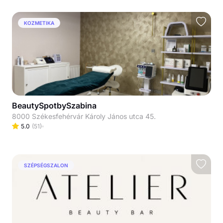
KOZMETIKA
BeautySpotbySzabina
8000 Székesfehérvár Károly János utca 45.
5.0
(
51
)
SZÉPSÉGSZALON