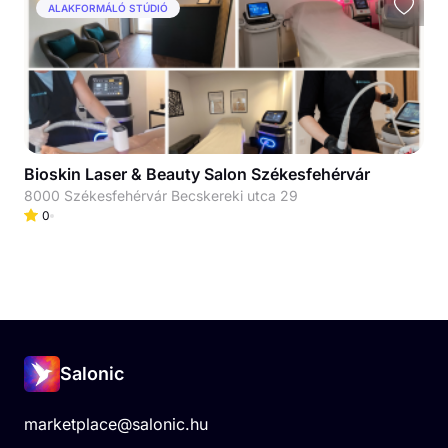
ALAKFORMÁLÓ STÚDIÓ
Bioskin Laser & Beauty Salon Székesfehérvár
8000 Székesfehérvár Becskereki utca 29
0
Salonic
marketplace@salonic.hu