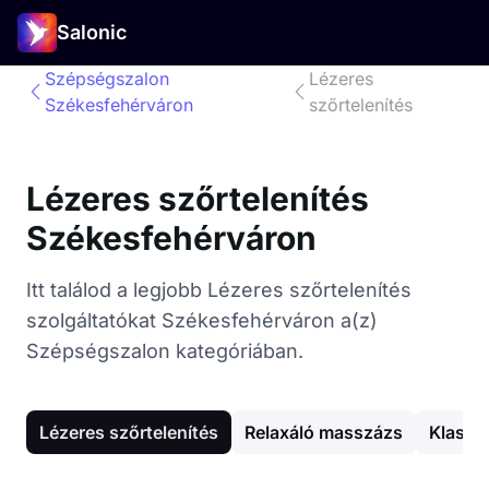
Salonic
Szépségszalon
Lézeres
Székesfehérváron
szőrtelenítés
Lézeres szőrtelenítés
Székesfehérváron
Itt találod a legjobb Lézeres szőrtelenítés
szolgáltatókat Székesfehérváron a(z)
Szépségszalon kategóriában.
Lézeres szőrtelenítés
Relaxáló masszázs
Klassz