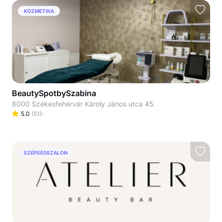
KOZMETIKA
BeautySpotbySzabina
8000 Székesfehérvár Károly János utca 45.
5.0
(
51
)
SZÉPSÉGSZALON