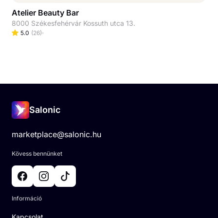
Atelier Beauty Bar
8000 Székesfehérvár Kossuth utca 13.
5.0
(
26
)
Salonic
marketplace@salonic.hu
Kövess bennünket
Információ
Kapcsolat