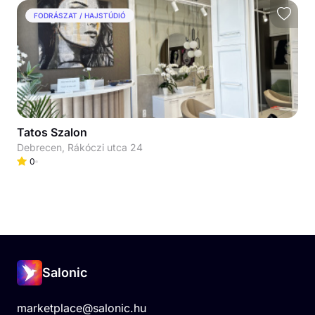
FODRÁSZAT / HAJSTÚDIÓ
Tatos Szalon
Debrecen, Rákóczi utca 24
0
Salonic
marketplace@salonic.hu