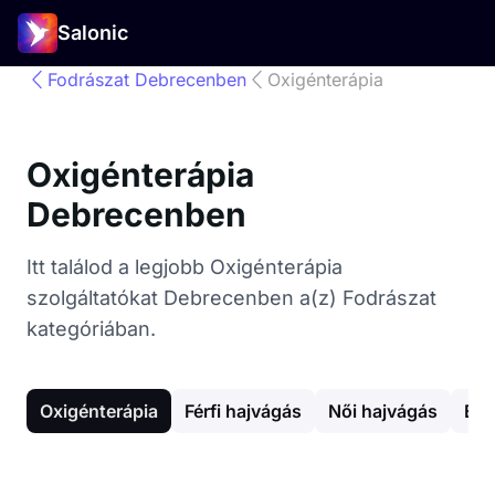
Salonic
Fodrászat Debrecenben
Oxigénterápia
Oxigénterápia
Debrecenben
Itt találod a legjobb Oxigénterápia
szolgáltatókat Debrecenben a(z) Fodrászat
kategóriában.
Oxigénterápia
Férfi hajvágás
Női hajvágás
Egy