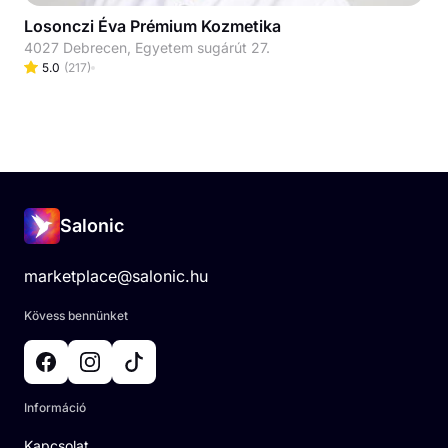
Losonczi Éva Prémium Kozmetika
4027 Debrecen, Egyetem sugárút 27.
5.0
(
217
)
Salonic
marketplace@salonic.hu
Kövess bennünket
Információ
Kapcsolat