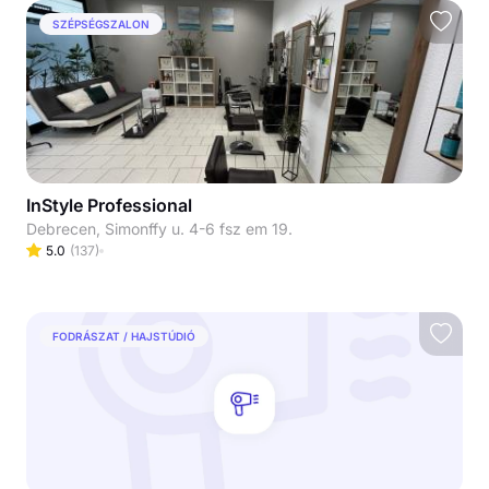
SZÉPSÉGSZALON
InStyle Professional
Debrecen, Simonffy u. 4-6 fsz em 19.
5.0
(
137
)
FODRÁSZAT / HAJSTÚDIÓ