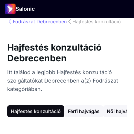
Salonic
Fodrászat Debrecenben
Hajfestés konzultáció
Hajfestés konzultáció
Debrecenben
Itt találod a legjobb Hajfestés konzultáció
szolgáltatókat Debrecenben a(z) Fodrászat
kategóriában.
Hajfestés konzultáció
Férfi hajvágás
Női hajvágá