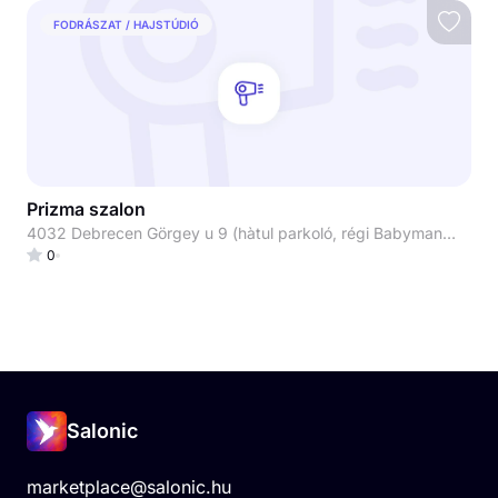
FODRÁSZAT / HAJSTÚDIÓ
Prizma szalon
4032 Debrecen Görgey u 9 (hàtul parkoló, régi Babymandarin)
0
Salonic
marketplace@salonic.hu