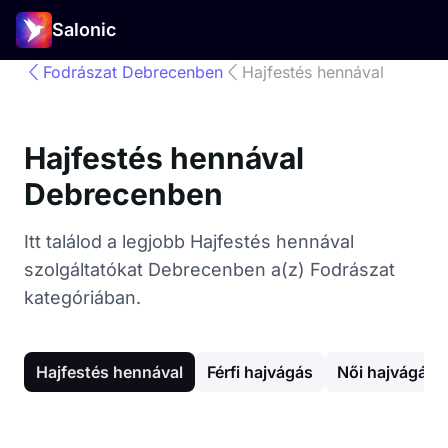
Salonic
Fodrászat Debrecenben
Hajfestés hennával
Hajfestés hennával
Debrecenben
Itt találod a legjobb Hajfestés hennával
szolgáltatókat Debrecenben a(z) Fodrászat
kategóriában.
Hajfestés hennával
Férfi hajvágás
Női hajvágás