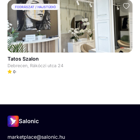
FODRÁSZAT / HAJSTÚDIÓ
Tatos Szalon
Debrecen, Rákóczi utca 24
0
Salonic
marketplace@salonic.hu