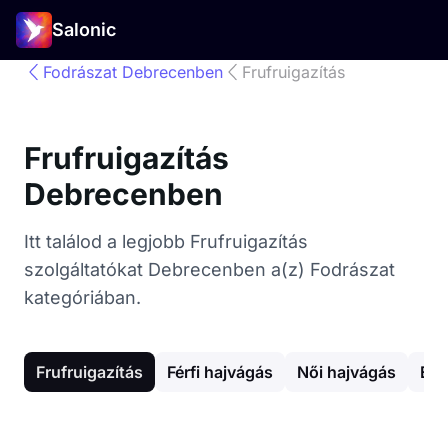
Salonic
Fodrászat Debrecenben
Frufruigazítás
Frufruigazítás
Debrecenben
Itt találod a legjobb Frufruigazítás
szolgáltatókat Debrecenben a(z) Fodrászat
kategóriában.
Frufruigazítás
Férfi hajvágás
Női hajvágás
Egy