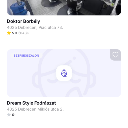
Doktor Borbély
4025 Debrecen, Piac utca 73.
5.0
(
1143
)
SZÉPSÉGSZALON
Dream Style Fodrászat
4025 Debrecen Miklós utca 2.
0