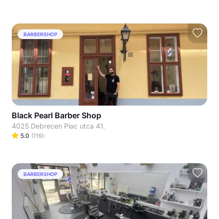
BARBERSHOP
Black Pearl Barber Shop
4025 Debrecen Piac utca 41.
5.0
(
116
)
BARBERSHOP