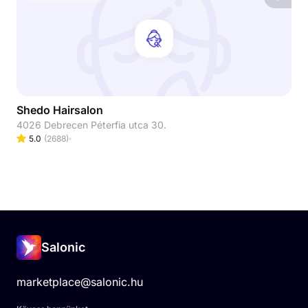
Shedo Hairsalon
4026 Debrecen Péterfia utca 30.
5.0
(
2688
)
Salonic
marketplace@salonic.hu