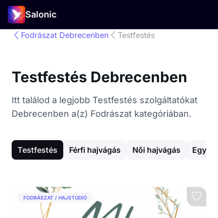
Salonic
Fodrászat Debrecenben
Testfestés
Testfestés Debrecenben
Itt találod a legjobb Testfestés szolgáltatókat
Debrecenben a(z) Fodrászat kategóriában.
Testfestés
Férfi hajvágás
Női hajvágás
Egyéb 
FODRÁSZAT / HAJSTÚDIÓ