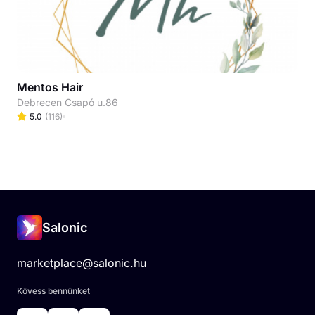
Mentos Hair
Debrecen Csapó u.86
5.0
(
116
)
Salonic
marketplace@salonic.hu
Kövess bennünket