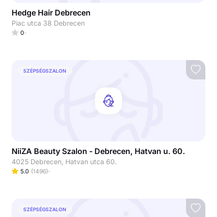
Hedge Hair Debrecen
Piac utca 38 Debrecen
0
SZÉPSÉGSZALON
NiiZA Beauty Szalon - Debrecen, Hatvan u. 60.
4025 Debrecen, Hatvan utca 60.
5.0
(
1496
)
SZÉPSÉGSZALON