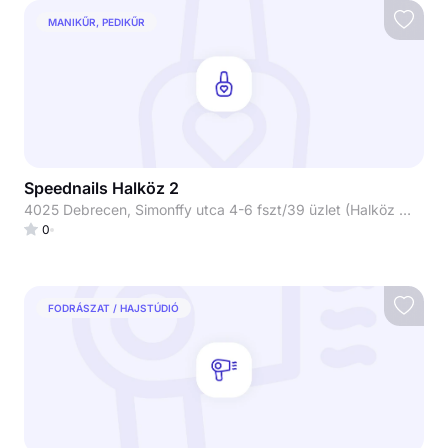
MANIKŰR, PEDIKŰR
Speednails Halköz 2
4025 Debrecen, Simonffy utca 4-6 fszt/39 üzlet (Halköz üzletház)
0
FODRÁSZAT / HAJSTÚDIÓ