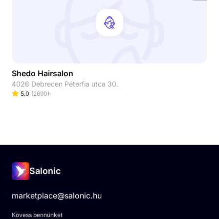
Shedo Hairsalon
4026 Debrecen Péterfia utca 30.
5.0
(
2690
)
Salonic
marketplace@salonic.hu
Kövess bennünket