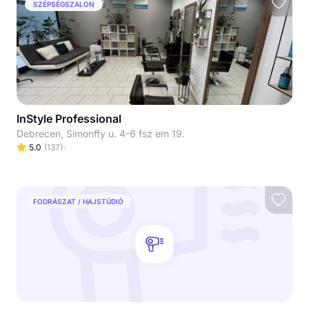
SZÉPSÉGSZALON
InStyle Professional
Debrecen, Simonffy u. 4-6 fsz em 19.
5.0
(
137
)
FODRÁSZAT / HAJSTÚDIÓ