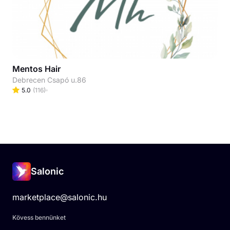
Mentos Hair
Debrecen Csapó u.86
5.0
(
116
)
Salonic
marketplace@salonic.hu
Kövess bennünket