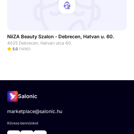
NiiZA Beauty Szalon - Debrecen, Hatvan u. 60.
4025 Debrecen, Hatvan utca 60.
5.0
(
1490
)
Salonic
marketplace@salonic.hu
Kövess bennünket