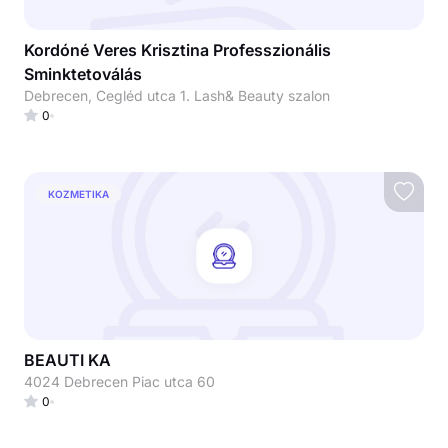
Kordóné Veres Krisztina Professzionális
Sminktetoválás
Debrecen, Cegléd utca 1. Lash& Beauty szalon
0
KOZMETIKA
BEAUTI KA
4024 Debrecen Piac utca 60
0