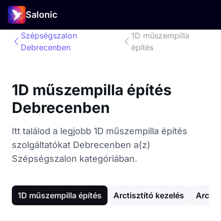
Salonic
Szépségszalon
1D műszempilla
Debrecenben
építés
1D műszempilla építés
Debrecenben
Itt találod a legjobb 1D műszempilla építés
szolgáltatókat Debrecenben a(z)
Szépségszalon kategóriában.
1D műszempilla építés
Arctisztító kezelés
Arc g