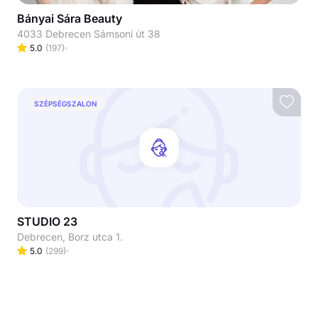
Bányai Sára Beauty
4033 Debrecen Sámsoni út 38
5.0
(
197
)
SZÉPSÉGSZALON
STUDIO 23
Debrecen, Borz utca 1.
5.0
(
299
)