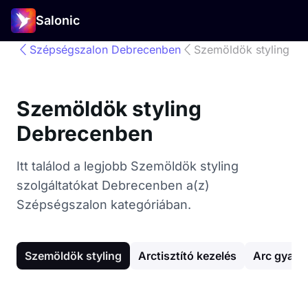
Salonic
Szépségszalon Debrecenben
Szemöldök styling
Szemöldök styling
Debrecenben
Itt találod a legjobb Szemöldök styling
szolgáltatókat Debrecenben a(z)
Szépségszalon kategóriában.
Szemöldök styling
Arctisztító kezelés
Arc gyant