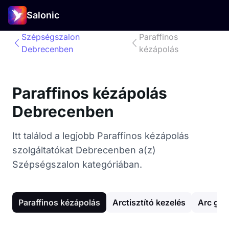
Salonic
Szépségszalon
Paraffinos
Debrecenben
kézápolás
Paraffinos kézápolás
Debrecenben
Itt találod a legjobb Paraffinos kézápolás
szolgáltatókat Debrecenben a(z)
Szépségszalon kategóriában.
Paraffinos kézápolás
Arctisztító kezelés
Arc gya