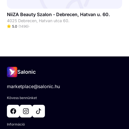
NiiZA Beauty Szalon - Debrecen, Hatvan u. 60.
4025 Debrecen, Hatvan utca 60.
5.0
(
1496
)
Salonic
marketplace@salonic.hu
Kövess bennünket
Információ