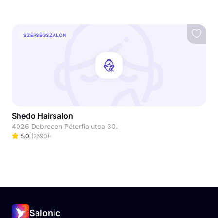
SZÉPSÉGSZALON
Shedo Hairsalon
4026 Debrecen Péterfia utca 30.
5.0
(
2690
)
Salonic