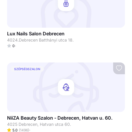
Lux Nails Salon Debrecen
4024.Debrecen Batthányi utca 18.
0
SZÉPSÉGSZALON
NiiZA Beauty Szalon - Debrecen, Hatvan u. 60.
4025 Debrecen, Hatvan utca 60.
5.0
(
1496
)