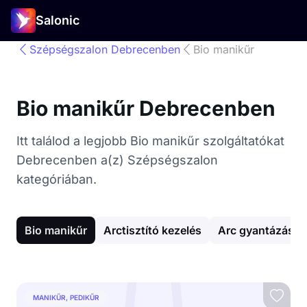
Salonic
Szépségszalon Debrecenben
Bio manikűr
Bio manikűr Debrecenben
Itt találod a legjobb Bio manikűr szolgáltatókat
Debrecenben a(z) Szépségszalon
kategóriában.
Bio manikűr
Arctisztító kezelés
Arc gyantázás
MANIKŰR, PEDIKŰR