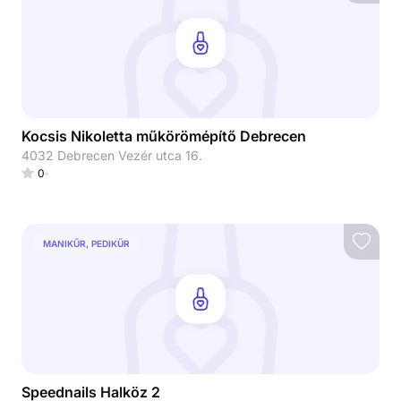
Kocsis Nikoletta műkörömépítő Debrecen
4032 Debrecen Vezér utca 16.
0
MANIKŰR, PEDIKŰR
Speednails Halköz 2