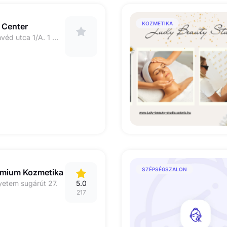
KOZMETIKA
 Center
4026 Debrecen Honvéd utca 1/A. 1 emelet 1 ajtó
SZÉPSÉGSZALON
émium Kozmetika
etem sugárút 27.
5.0
217