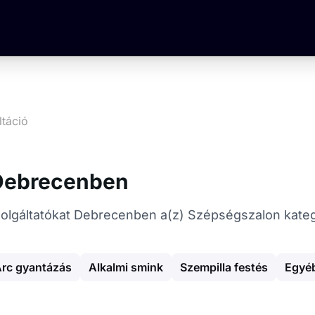
ltáció
 Debrecenben
 szolgáltatókat Debrecenben a(z) Szépségszalon kate
rc gyantázás
Alkalmi smink
Szempilla festés
Egyéb