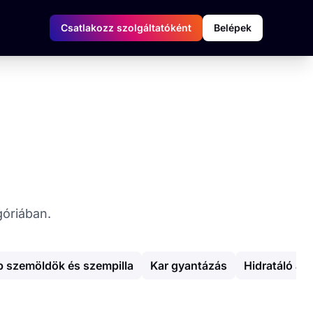
Csatlakozz szolgáltatóként
Belépek
góriában.
 szemöldök és szempilla
Kar gyantázás
Hidratáló ar