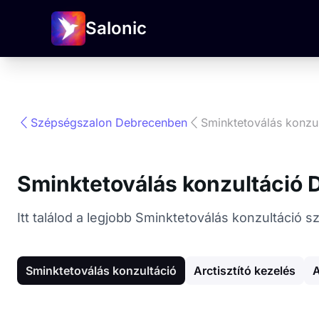
Salonic
Szépségszalon Debrecenben
Sminktetoválás konzu
Sminktetoválás konzultáció
Itt találod a legjobb Sminktetoválás konzultáció
Sminktetoválás konzultáció
Arctisztító kezelés
A