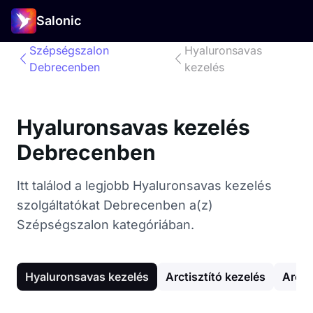
Salonic
Szépségszalon
Hyaluronsavas
Debrecenben
kezelés
Hyaluronsavas kezelés
Debrecenben
Itt találod a legjobb Hyaluronsavas kezelés
szolgáltatókat Debrecenben a(z)
Szépségszalon kategóriában.
Hyaluronsavas kezelés
Arctisztító kezelés
Arc g