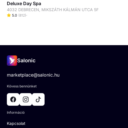
Deluxe Day Spa
4032 DEBRECEN, MIKSZÁTH KÁLMÁN UTCA 5F
5.0
(
812
)
Salonic
marketplace@salonic.hu
Kövess bennünket
Információ
Kapcsolat