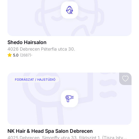
Shedo Hairsalon
4026 Debrecen Péterfia utca 30.
5.0
(
2687
)
FODRÁSZAT / HAJSTÚDIÓ
NK Hair & Head Spa Salon Debrecen
4025 Debrecen, Simonffy utca 33. földszint 1. (Tisza István utca felől van a bejárat)