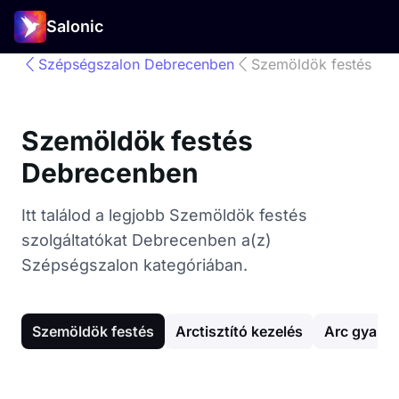
Salonic
Szépségszalon Debrecenben
Szemöldök festés
Szemöldök festés
Debrecenben
Itt találod a legjobb Szemöldök festés
szolgáltatókat Debrecenben a(z)
Szépségszalon kategóriában.
Szemöldök festés
Arctisztító kezelés
Arc gyant