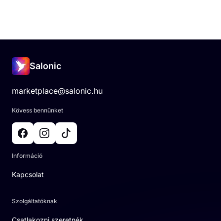
Salonic
marketplace@salonic.hu
Kövess bennünket
Információ
Kapcsolat
Szolgáltatóknak
Csatlakozni szeretnék