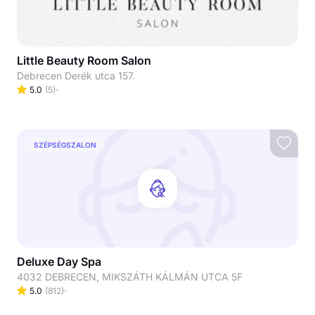
Little Beauty Room Salon
Debrecen Derék utca 157.
5.0
(
5
)
SZÉPSÉGSZALON
Deluxe Day Spa
4032 DEBRECEN, MIKSZÁTH KÁLMÁN UTCA 5F
5.0
(
812
)