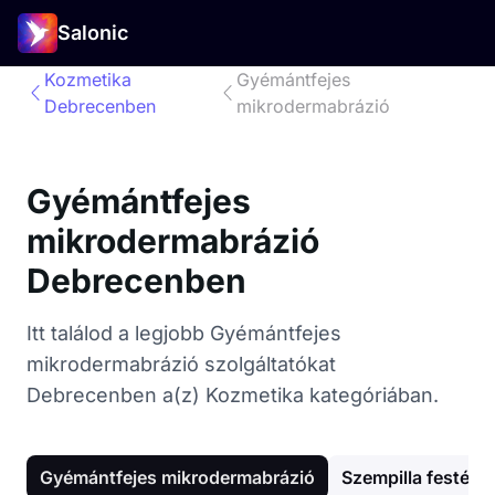
Salonic
Kozmetika
Gyémántfejes
Debrecenben
mikrodermabrázió
Gyémántfejes
mikrodermabrázió
Debrecenben
Itt találod a legjobb Gyémántfejes
mikrodermabrázió szolgáltatókat
Debrecenben a(z) Kozmetika kategóriában.
Gyémántfejes mikrodermabrázió
Szempilla festés