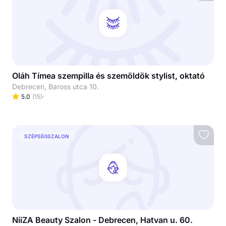
Oláh Tímea szempilla és szemöldök stylist, oktató
Debrecen, Baross utca 10.
5.0
(
15
)
SZÉPSÉGSZALON
NiiZA Beauty Szalon - Debrecen, Hatvan u. 60.