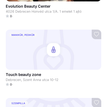
Evolution Beauty Center
4026 Debrecen Honvéd utca 1/A. 1 emelet 1 ajtó
0
MANIKŰR, PEDIKŰR
Touch beauty zone
Debrecen, Szent Anna utca 10-12
0
SZEMPILLA