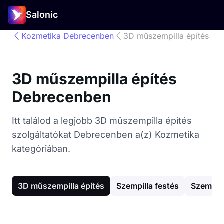
Salonic
Kozmetika Debrecenben
3D műszempilla építés
3D műszempilla építés
Debrecenben
Itt találod a legjobb 3D műszempilla építés
szolgáltatókat Debrecenben a(z) Kozmetika
kategóriában.
3D műszempilla építés
Szempilla festés
Szemöld