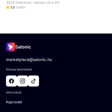
4025 Debrecen, Hatvan utca 60.
5.0
(
1495
)
Salonic
marketplace@salonic.hu
Kövess bennünket
Információ
Kapcsolat