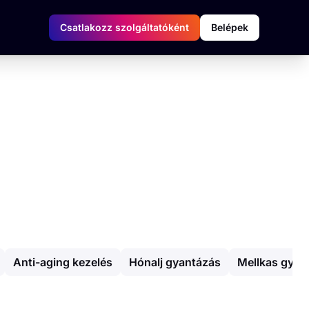
Csatlakozz szolgáltatóként
Belépek
Anti-aging kezelés
Hónalj gyantázás
Mellkas gyan