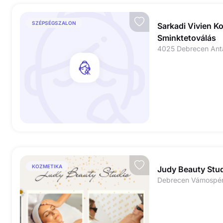
SZÉPSÉGSZALON
Sarkadi Vivien K
Sminktetoválás
KOZMETIKA
Judy Beauty Stu
Debrecen Vámospérc