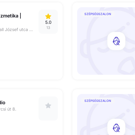
SZÉPSÉGSZALON
ozmetika |
5.0
13
4025 Debrecen Antall József utca 3 fszt. 3
SZÉPSÉGSZALON
dio
si út 8.