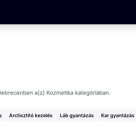
at Debrecenben a(z) Kozmetika kategóriában.
s
Arctisztító kezelés
Láb gyantázás
Kar gyantázás