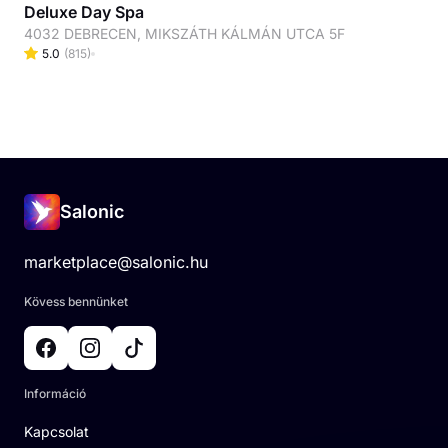
Deluxe Day Spa
4032 DEBRECEN, MIKSZÁTH KÁLMÁN UTCA 5F
5.0
(
815
)
Salonic
marketplace@salonic.hu
Kövess bennünket
Információ
Kapcsolat