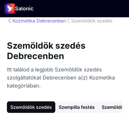
Salonic
Kozmetika Debrecenben
Szemöldök szedés
Szemöldök szedés
Debrecenben
Itt találod a legjobb Szemöldök szedés
szolgáltatókat Debrecenben a(z) Kozmetika
kategóriában.
Szemöldök szedés
Szempilla festés
Szemöldök f