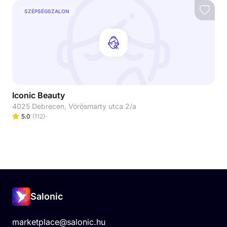
SZÉPSÉGSZALON
Iconic Beauty
4025 Debrecen, Vörösmarty utca 2/a
5.0
(
112
)
Salonic
marketplace@salonic.hu