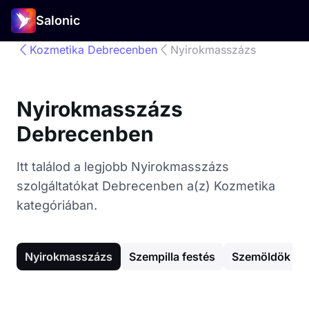
Salonic
Kozmetika Debrecenben
Nyirokmasszázs
Nyirokmasszázs
Debrecenben
Itt találod a legjobb Nyirokmasszázs
szolgáltatókat Debrecenben a(z) Kozmetika
kategóriában.
Nyirokmasszázs
Szempilla festés
Szemöldök fes