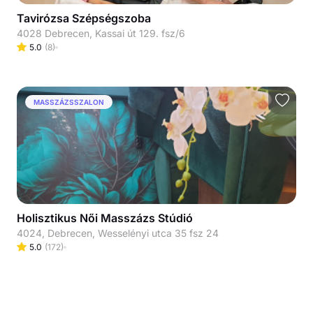
Tavirózsa Szépségszoba
4028 Debrecen, Kassai út 129. fsz/6
5.0
(
8
)
MASSZÁZSSZALON
Holisztikus Női Masszázs Stúdió
4024, Debrecen, Wesselényi utca 35 fsz 24
5.0
(
172
)