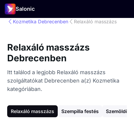
Salonic
Kozmetika Debrecenben
Relaxáló masszázs
Relaxáló masszázs
Debrecenben
Itt találod a legjobb Relaxáló masszázs
szolgáltatókat Debrecenben a(z) Kozmetika
kategóriában.
Relaxáló masszázs
Szempilla festés
Szemöldök 