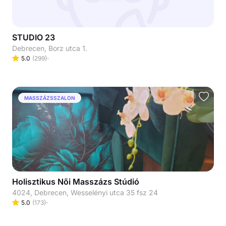
STUDIO 23
Debrecen, Borz utca 1.
5.0
(
299
)
MASSZÁZSSZALON
Holisztikus Női Masszázs Stúdió
4024, Debrecen, Wesselényi utca 35 fsz 24
5.0
(
173
)