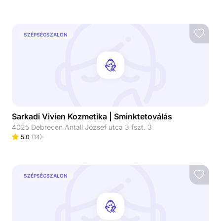
SZÉPSÉGSZALON
Sarkadi Vivien Kozmetika | Sminktetoválás
4025 Debrecen Antall József utca 3 fszt. 3
5.0
(
14
)
SZÉPSÉGSZALON