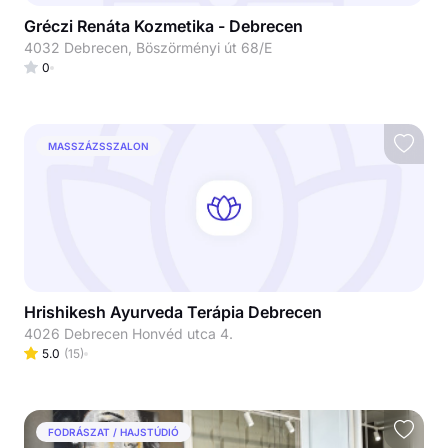
Gréczi Renáta Kozmetika - Debrecen
4032 Debrecen, Böszörményi út 68/E
0
MASSZÁZSSZALON
Hrishikesh Ayurveda Terápia Debrecen
4026 Debrecen Honvéd utca 4.
5.0
(
15
)
FODRÁSZAT / HAJSTÚDIÓ