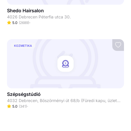
Shedo Hairsalon
4026 Debrecen Péterfia utca 30.
5.0
(
2689
)
KOZMETIKA
Szépségstúdió
4032 Debrecen, Böszörményi út 68/b (Füredi kapu, üzletsor/ Lana ruházat mellett balra)
5.0
(
341
)