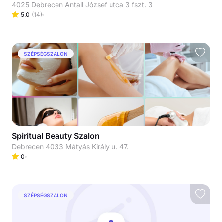
4025 Debrecen Antall József utca 3 fszt. 3
5.0
(
14
)
SZÉPSÉGSZALON
Spiritual Beauty Szalon
Debrecen 4033 Mátyás Király u. 47.
0
SZÉPSÉGSZALON