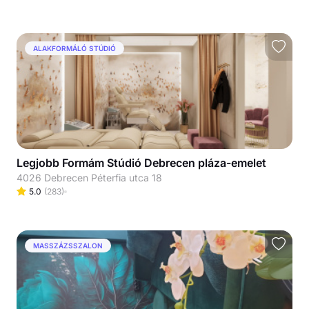
ALAKFORMÁLÓ STÚDIÓ
Legjobb Formám Stúdió Debrecen pláza-emelet
4026 Debrecen Péterfia utca 18
5.0
(
283
)
MASSZÁZSSZALON