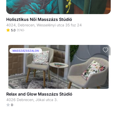
Holisztikus Női Masszázs Stúdió
4024, Debrecen, Wesselényi utca 35 fsz 24
5.0
(
174
)
MASSZÁZSSZALON
Relax and Glow Masszázs Stúdió
4026 Debrecen, Jókai utca 3.
0