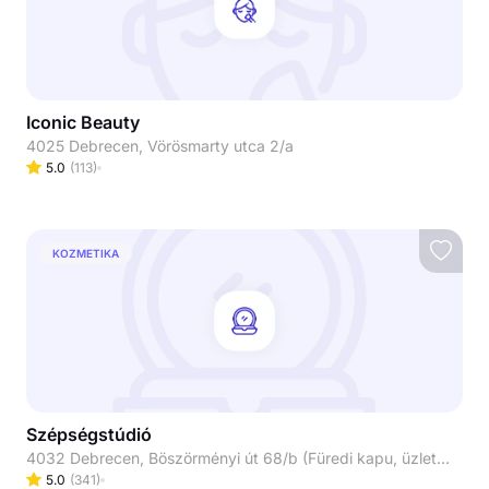
Iconic Beauty
4025 Debrecen, Vörösmarty utca 2/a
5.0
(
113
)
KOZMETIKA
Szépségstúdió
4032 Debrecen, Böszörményi út 68/b (Füredi kapu, üzletsor/ Lana ruházat mellett balra)
5.0
(
341
)