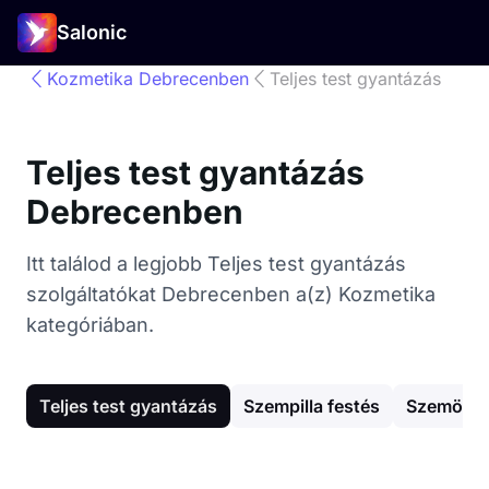
Salonic
Kozmetika Debrecenben
Teljes test gyantázás
Teljes test gyantázás
Debrecenben
Itt találod a legjobb Teljes test gyantázás
szolgáltatókat Debrecenben a(z) Kozmetika
kategóriában.
Teljes test gyantázás
Szempilla festés
Szemöldö