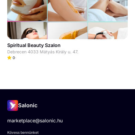
Spiritual Beauty Szalon
Debrecen 4033 Mátyás Király u. 47.
0
Salonic
marketplace@salonic.hu
Kövess bennünket