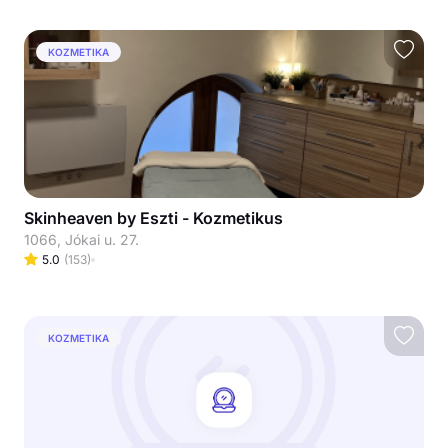
KOZMETIKA
Skinheaven by Eszti - Kozmetikus
1066, Jókai u. 27.
5.0
(
153
)
KOZMETIKA