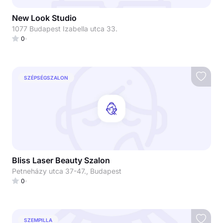
New Look Studio
1077 Budapest Izabella utca 33.
0
SZÉPSÉGSZALON
Bliss Laser Beauty Szalon
Petneházy utca 37-47., Budapest
0
SZEMPILLA