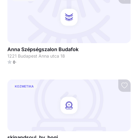
Anna Szépségszalon Budafok
1221 Budapest Anna utca 18
0
KOZMETIKA
skinandsoul_by_bogi