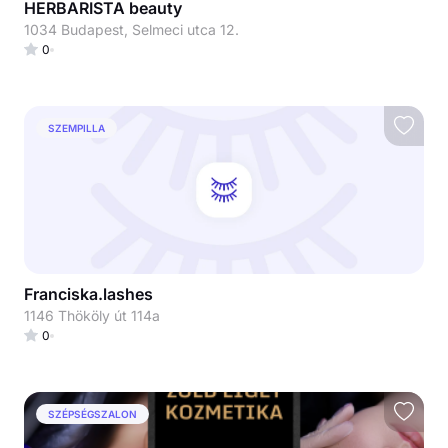
HERBARISTA beauty
1034 Budapest, Selmeci utca 12.
0
SZEMPILLA
Franciska.lashes
1146 Thököly út 114a
0
SZÉPSÉGSZALON