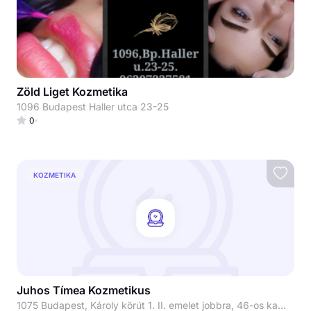
Zöld Liget Kozmetika
1096 Budapest Haller utca 23-25
0
KOZMETIKA
Juhos Tímea Kozmetikus
1075 Budapest, Károly körút 1. II. emelet jobbra, 46-os kapucsengő Juhos Tímea Kozmetikus