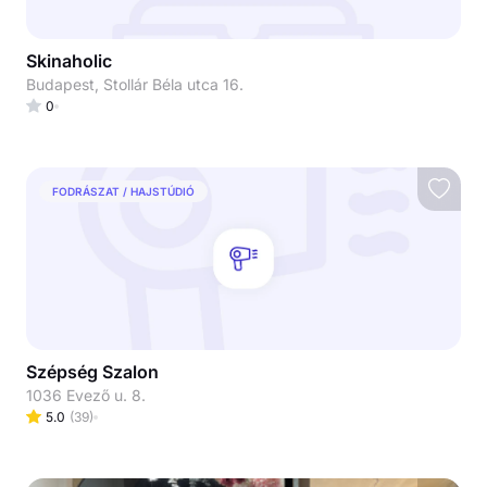
Skinaholic
Budapest, Stollár Béla utca 16.
0
FODRÁSZAT / HAJSTÚDIÓ
Szépség Szalon
1036 Evező u. 8.
5.0
(
39
)