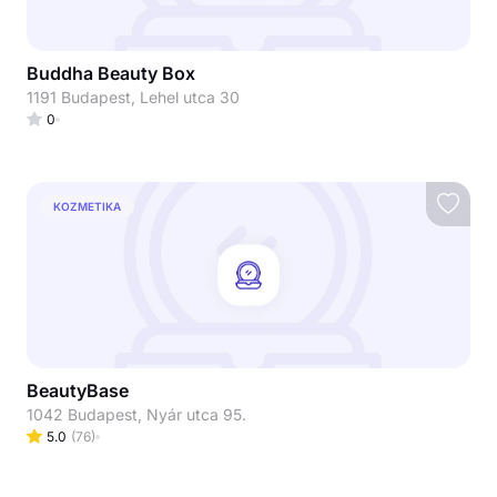
Buddha Beauty Box
1191 Budapest, Lehel utca 30
0
KOZMETIKA
BeautyBase
1042 Budapest, Nyár utca 95.
5.0
(
76
)