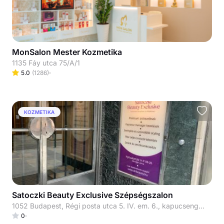
MonSalon Mester Kozmetika
1135 Fáy utca 75/A/1
5.0
(
1286
)
KOZMETIKA
Satoczki Beauty Exclusive Szépségszalon
1052 Budapest, Régi posta utca 5. IV. em. 6., kapucsengő: 33
0