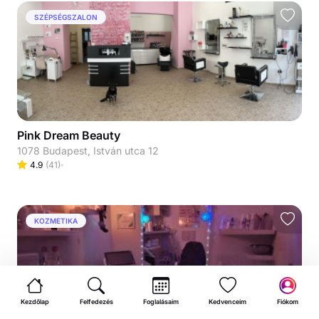
SZÉPSÉGSZALON
Pink Dream Beauty
1078 Budapest, István utca 12
4.9
(
41
)
KOZMETIKA
Kezdőlap
Felfedezés
Foglalásaim
Kedvenceim
Fiókom