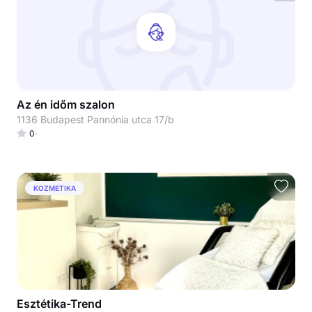
Az én időm szalon
1136 Budapest Pannónia utca 17/b
0
KOZMETIKA
Esztétika-Trend