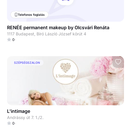
Telefonos foglalás
RENÉE permanent makeup by Olcsvári Renáta
1117 Budapest, Bíró László József körút 4
0
SZÉPSÉGSZALON
L'intimage
Andrássy út 7. 1./2.
0