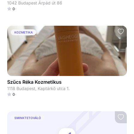
1042 Budapest Árpád út 86
0
KOZMETIKA
Szűcs Réka Kozmetikus
1118 Budapest, Kaptárkő utca 1.
0
SMINKTETOVÁLÓ