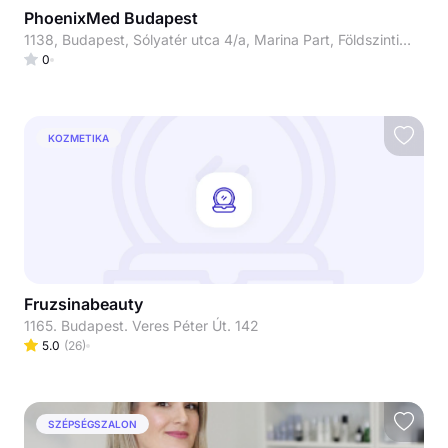
PhoenixMed Budapest
1138, Budapest, Sólyatér utca 4/a, Marina Part, Földszinti üzlethelyiség
0
KOZMETIKA
Fruzsinabeauty
1165. Budapest. Veres Péter Út. 142
5.0
(
26
)
SZÉPSÉGSZALON