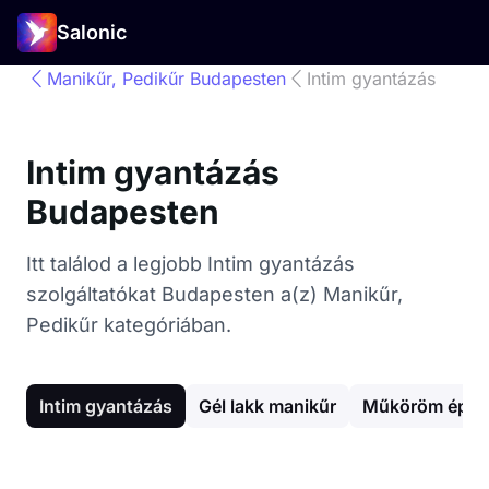
Salonic
Manikűr, Pedikűr Budapesten
Intim gyantázás
Intim gyantázás
Budapesten
Itt találod a legjobb Intim gyantázás
szolgáltatókat Budapesten a(z) Manikűr,
Pedikűr kategóriában.
Intim gyantázás
Gél lakk manikűr
Műköröm épít