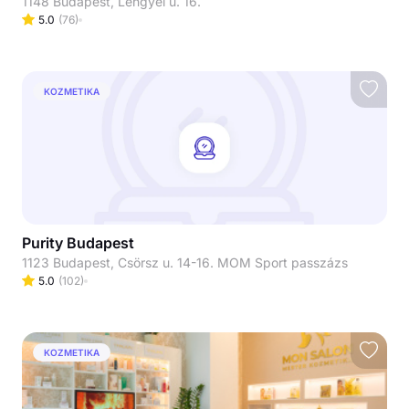
1148 Budapest, Lengyel u. 16.
5.0
(
76
)
KOZMETIKA
Purity Budapest
1123 Budapest, Csörsz u. 14-16. MOM Sport passzázs
5.0
(
102
)
KOZMETIKA