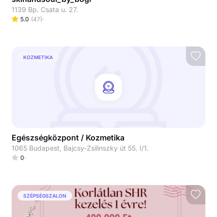
1139 Bp. Csata u. 27.
5.0
(
47
)
KOZMETIKA
Egészségközpont / Kozmetika
1065 Budapest, Bajcsy-Zsilinszky út 55. I/1.
0
SZÉPSÉGSZALON