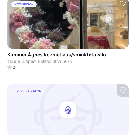
KOZMETIKA
Kummer Ágnes kozmetikus/sminktetováló
1136 Budapest Balzac utca 50/A
0
SZÉPSÉGSZALON