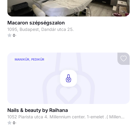
Macaron szépségszalon
1095, Budapest, Dandár utca 25.
0
MANIKŰR, PEDIKŰR
Nails & beauty by Raihana
1052 Piarista utca 4. Millennium center. 1-emelet .( Millennium beauty)
0