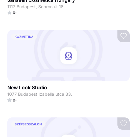
Janssen Cosmetics Hungary
1117 Budapest, Sopron út 18.
0
KOZMETIKA
New Look Studio
1077 Budapest Izabella utca 33.
0
SZÉPSÉGSZALON