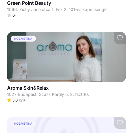
Green Point Beauty
1066. Zichy Jenő utca 1. Fsz 2. 101-es kapucsengő
0
KOZMETIKA
Aroma Skin&Relax
1027 Budapest, Szász Károly u. 2. fszt.10.
5.0
(
21
)
KOZMETIKA