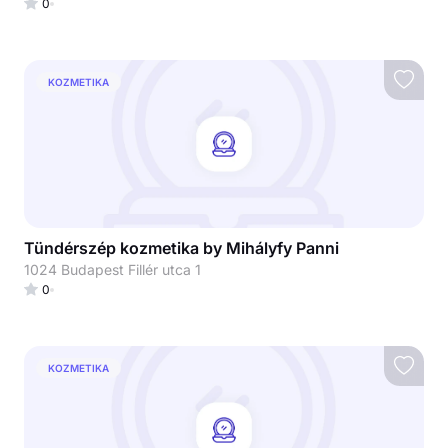
0
KOZMETIKA
Tündérszép kozmetika by Mihályfy Panni
1024 Budapest Fillér utca 1
0
KOZMETIKA