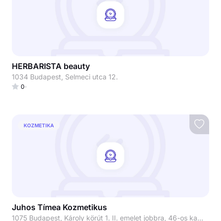
HERBARISTA beauty
1034 Budapest, Selmeci utca 12.
0
KOZMETIKA
Juhos Tímea Kozmetikus
1075 Budapest, Károly körút 1. II. emelet jobbra, 46-os kapucsengő Juhos Tímea Kozmetikus