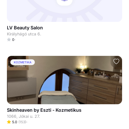
LV Beauty Salon
Királyhágó utca 6.
0
KOZMETIKA
Skinheaven by Eszti - Kozmetikus
1066, Jókai u. 27.
5.0
(
153
)