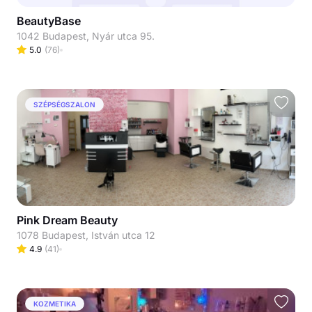
BeautyBase
1042 Budapest, Nyár utca 95.
5.0
(
76
)
SZÉPSÉGSZALON
Pink Dream Beauty
1078 Budapest, István utca 12
4.9
(
41
)
KOZMETIKA