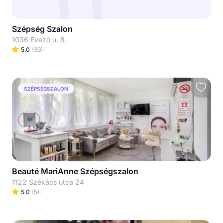
Szépség Szalon
1036 Evező u. 8.
5.0
(
39
)
SZÉPSÉGSZALON
Beauté MariAnne Szépségszalon
1122 Székács utca 24
5.0
(
5
)