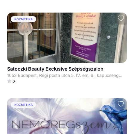
KOZMETIKA
Satoczki Beauty Exclusive Szépségszalon
1052 Budapest, Régi posta utca 5. IV. em. 6., kapucsengő: 33
0
KOZMETIKA