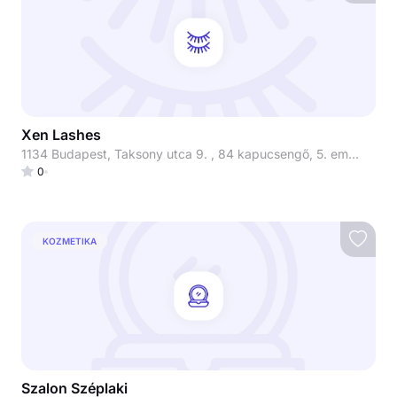
Xen Lashes
1134 Budapest, Taksony utca 9. , 84 kapucsengő, 5. emelet 510-es lakás
0
KOZMETIKA
Szalon Széplaki