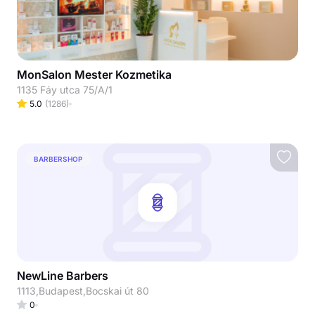
MonSalon Mester Kozmetika
1135 Fáy utca 75/A/1
5.0
(
1286
)
BARBERSHOP
NewLine Barbers
1113,Budapest,Bocskai út 80
0