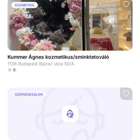
KOZMETIKA
Kummer Ágnes kozmetikus/sminktetováló
1136 Budapest Balzac utca 50/A
0
SZÉPSÉGSZALON