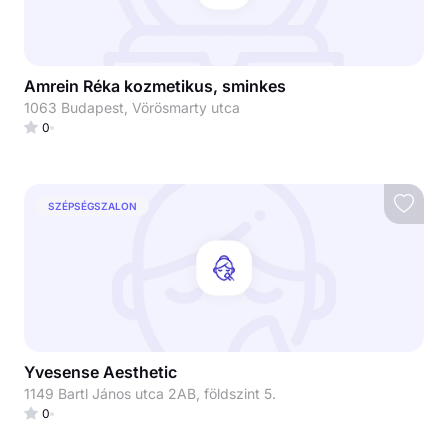
Amrein Réka kozmetikus, sminkes
1063 Budapest, Vörösmarty utca
0
SZÉPSÉGSZALON
Yvesense Aesthetic
1149 Bartl János utca 2AB, földszint 5.
0