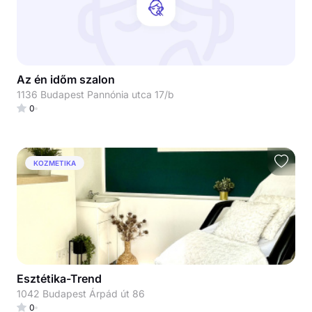
Az én időm szalon
1136 Budapest Pannónia utca 17/b
0
KOZMETIKA
Esztétika-Trend
1042 Budapest Árpád út 86
0