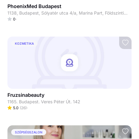
PhoenixMed Budapest
1138, Budapest, Sólyatér utca 4/a, Marina Part, Földszinti üzlethelyiség
0
KOZMETIKA
Fruzsinabeauty
1165. Budapest. Veres Péter Út. 142
5.0
(
26
)
SZÉPSÉGSZALON