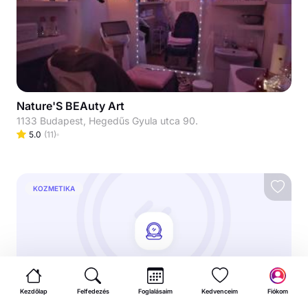
Nature'S BEAuty Art
1133 Budapest, Hegedűs Gyula utca 90.
5.0
(
11
)
KOZMETIKA
Kezdőlap
Felfedezés
Foglalásaim
Kedvenceim
Fiókom
Német Mariann kozmetika