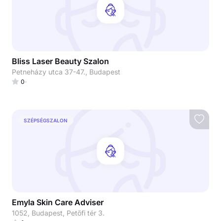
Bliss Laser Beauty Szalon
Petneházy utca 37-47., Budapest
0
SZÉPSÉGSZALON
Emyla Skin Care Adviser
1052, Budapest, Petőfi tér 3.