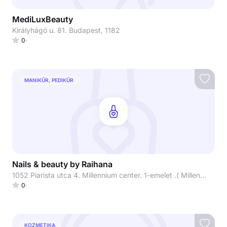
MediLuxBeauty
Királyhágó u. 81. Budapest, 1182
0
MANIKŰR, PEDIKŰR
Nails & beauty by Raihana
1052 Piarista utca 4. Millennium center. 1-emelet .( Millennium beauty)
0
KOZMETIKA