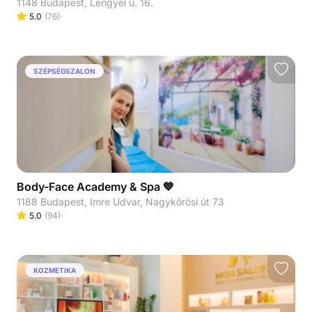
1148 Budapest, Lengyel u. 16.
5.0
(
76
)
SZÉPSÉGSZALON
Body-Face Academy & Spa 💙
1188 Budapest, Imre Udvar, Nagykőrösi út 73
5.0
(
94
)
KOZMETIKA