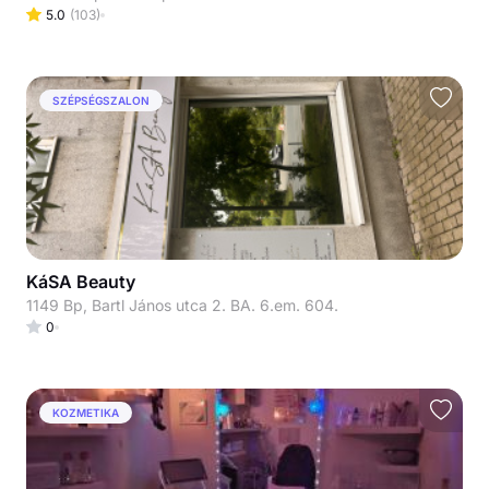
5.0
(
103
)
SZÉPSÉGSZALON
KáSA Beauty
1149 Bp, Bartl János utca 2. BA. 6.em. 604.
0
KOZMETIKA