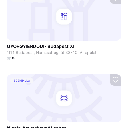
GYORGYIERDODI- Budapest XI.
1114 Budapest, Hamzsabégi út 38-40. A. épület
0
SZEMPILLA