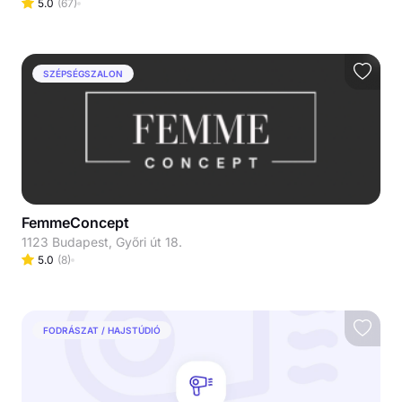
5.0
(
67
)
SZÉPSÉGSZALON
FemmeConcept
1123 Budapest, Győri út 18.
5.0
(
8
)
FODRÁSZAT / HAJSTÚDIÓ