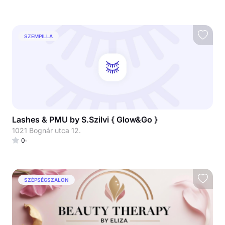
SZEMPILLA
Lashes & PMU by S.Szilvi { Glow&Go }
1021 Bognár utca 12.
0
SZÉPSÉGSZALON