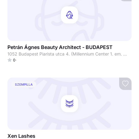
Petrán Ágnes Beauty Architect - BUDAPEST
1052 Budapest Piarista utca 4. (Millennium Center 1. em. Millennium Beauty szalon)
0
SZEMPILLA
Xen Lashes