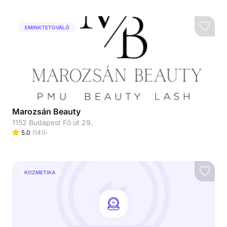
SMINKTETOVÁLÓ
Marozsán Beauty
1152 Budapest Fő út 29.
5.0
(
141
)
KOZMETIKA