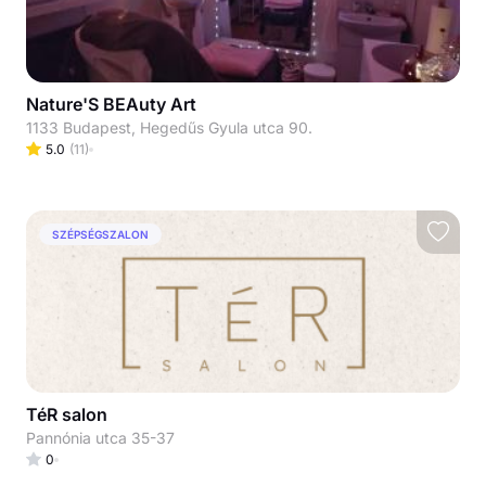
Nature'S BEAuty Art
1133 Budapest, Hegedűs Gyula utca 90.
5.0
(
11
)
SZÉPSÉGSZALON
TéR salon
Pannónia utca 35-37
0