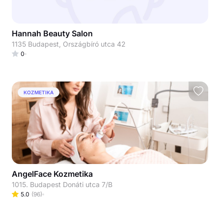
Hannah Beauty Salon
1135 Budapest, Országbíró utca 42
0
KOZMETIKA
AngelFace Kozmetika
1015. Budapest Donáti utca 7/B
5.0
(
96
)