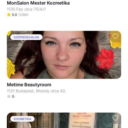
MonSalon Mester Kozmetika
1135 Fáy utca 75/A/1
5.0
(
1286
)
SZÉPSÉGSZALON
Metime Beautyroom
1131 Budapest, Mosoly utca 42.
0
KOZMETIKA