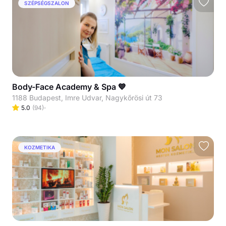
SZÉPSÉGSZALON
Body-Face Academy & Spa 💙
1188 Budapest, Imre Udvar, Nagykőrösi út 73
5.0
(
94
)
KOZMETIKA