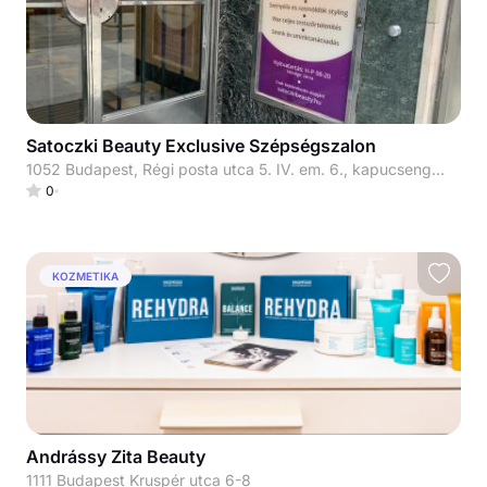
Satoczki Beauty Exclusive Szépségszalon
1052 Budapest, Régi posta utca 5. IV. em. 6., kapucsengő: 33
0
KOZMETIKA
Andrássy Zita Beauty
1111 Budapest Kruspér utca 6-8