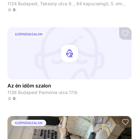
1134 Budapest, Taksony utca 9. , 84 kapucsengő, 5. emelet 510-es lakás
0
SZÉPSÉGSZALON
Az én időm szalon
1136 Budapest Pannónia utca 17/b
0
SZÉPSÉGSZALON