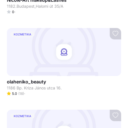
Nicole-Art makeup&Lashes
1182.Budapest,Halomi út 35/A
0
KOZMETIKA
olaheniko_beauty
1186 Bp. Kriza János utca 16.
5.0
(
18
)
KOZMETIKA