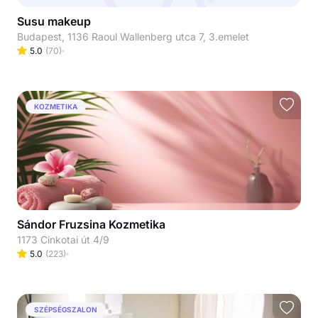
Susu makeup
Budapest, 1136 Raoul Wallenberg utca 7, 3.emelet
5.0
(
70
)
KOZMETIKA
Sándor Fruzsina Kozmetika
1173 Cinkotai út 4/9
5.0
(
223
)
SZÉPSÉGSZALON