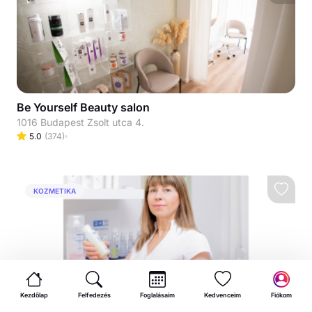
Be Yourself Beauty salon
1016 Budapest Zsolt utca 4.
5.0
(
374
)
KOZMETIKA
Kezdőlap
Felfedezés
Foglalásaim
Kedvenceim
Fiókom
1. Judit Beauty by Nagy Judit