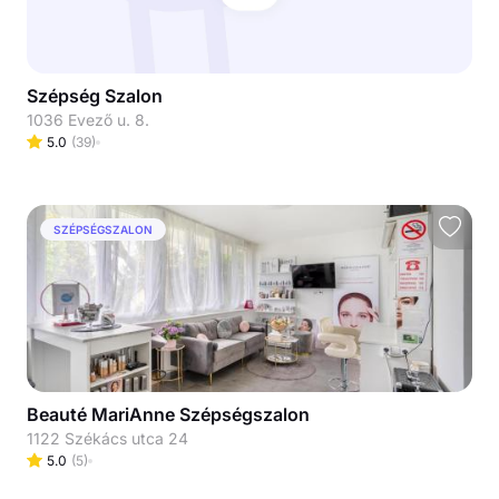
Szépség Szalon
1036 Evező u. 8.
5.0
(
39
)
SZÉPSÉGSZALON
Beauté MariAnne Szépségszalon
1122 Székács utca 24
5.0
(
5
)