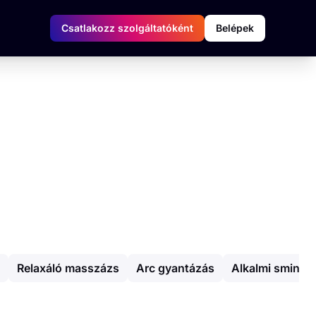
Csatlakozz szolgáltatóként
Belépek
Relaxáló masszázs
Arc gyantázás
Alkalmi smink