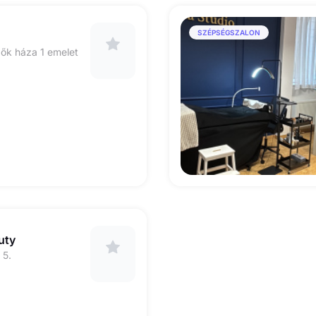
SZÉPSÉGSZALON
ők háza 1 emelet
uty
 5.