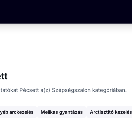
tt
áltatókat Pécsett a(z) Szépségszalon kategóriában.
yéb arckezelés
Mellkas gyantázás
Arctisztító kezelés