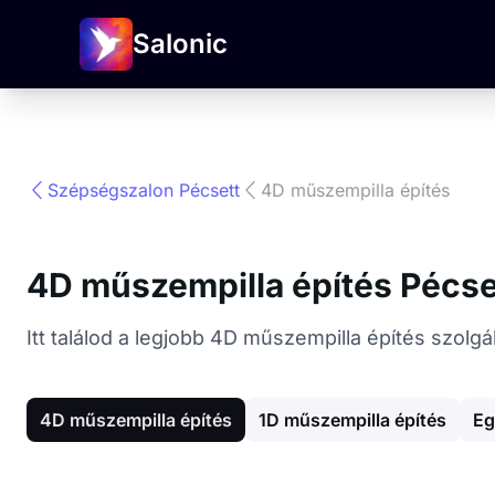
Salonic
Szépségszalon Pécsett
4D műszempilla építés
4D műszempilla építés Pécse
Itt találod a legjobb 4D műszempilla építés szolg
4D műszempilla építés
1D műszempilla építés
Eg