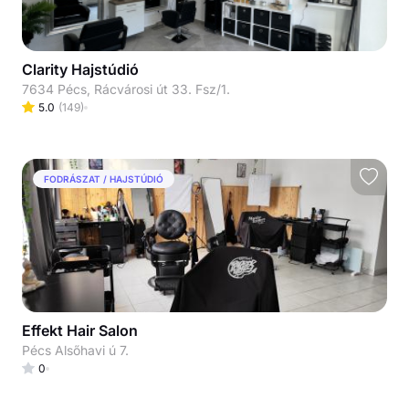
Clarity Hajstúdió
7634 Pécs, Rácvárosi út 33. Fsz/1.
5.0
(
149
)
FODRÁSZAT / HAJSTÚDIÓ
Effekt Hair Salon
Pécs Alsőhavi ú 7.
0