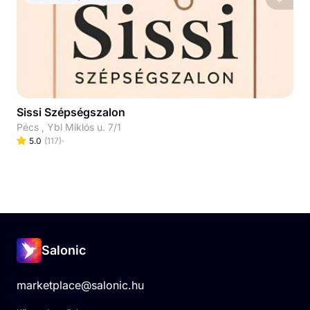
Sissi Szépségszalon
Pécs , Ybl Miklós u. 7/1
5.0
(
117
)
Salonic
marketplace@salonic.hu