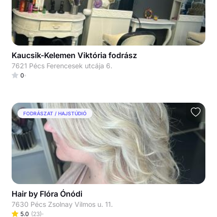
Kaucsik-Kelemen Viktória fodrász
7621 Pécs Ferencesek utcája 6.
0
FODRÁSZAT / HAJSTÚDIÓ
Hair by Flóra Ónódi
7630 Pécs Zsolnay Vilmos u. 11.
5.0
(
23
)