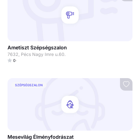
Ametiszt Szépségszalon
7632, Pécs Nagy Imre u.60.
0
SZÉPSÉGSZALON
Mesevilág Élményfodrászat