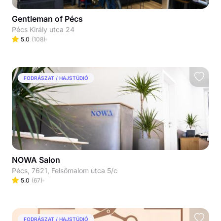
Gentleman of Pécs
Pécs Király utca 24
5.0
(
108
)
FODRÁSZAT / HAJSTÚDIÓ
NOWA Salon
Pécs, 7621, Felsőmalom utca 5/c
5.0
(
67
)
FODRÁSZAT / HAJSTÚDIÓ