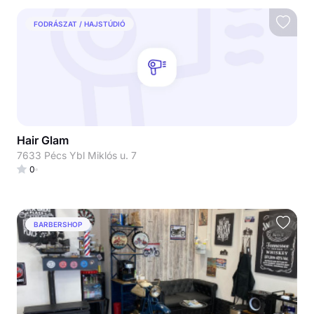
FODRÁSZAT / HAJSTÚDIÓ
Hair Glam
7633 Pécs Ybl Miklós u. 7
0
BARBERSHOP