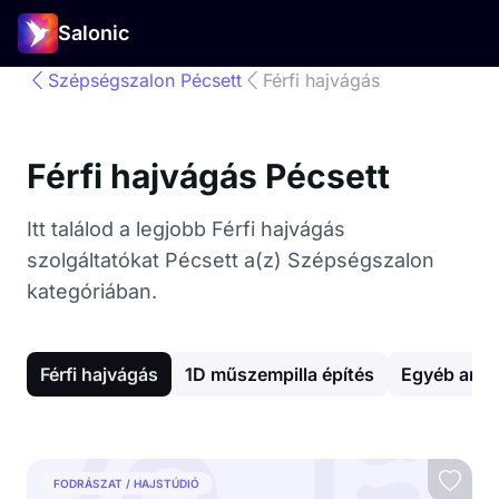
Salonic
Szépségszalon Pécsett
Férfi hajvágás
Férfi hajvágás Pécsett
Itt találod a legjobb Férfi hajvágás
szolgáltatókat Pécsett a(z) Szépségszalon
kategóriában.
Férfi hajvágás
1D műszempilla építés
Egyéb arck
FODRÁSZAT / HAJSTÚDIÓ