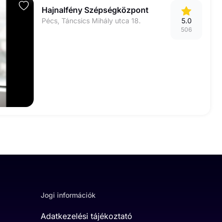
Hajnalfény Szépségközpont
Pécs, Táncsics Mihály utca 18.
5.0
506
Jogi információk
Adatkezelési tájékoztató