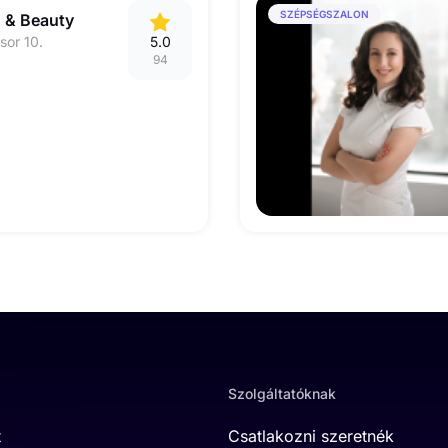
SZÉPSÉGSZALON
h & Beauty
sor 10.
5.0
94
Szolgáltatóknak
t
Csatlakozni szeretnék