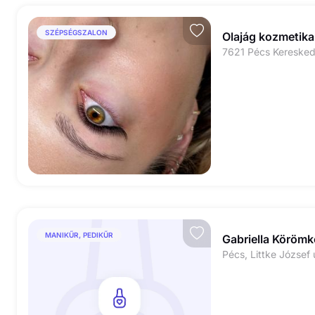
SZÉPSÉGSZALON
Olajág kozmetika
7621 Pécs Keresked
MANIKŰR, PEDIKŰR
Gabriella Köröm
Pécs, Littke József 