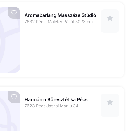
Aromabarlang Masszázs Stúdió
7632 Pécs, Maléter Pál út 50./3 em. 12.
Harmónia Bőresztétika Pécs
7623 Pécs Jászai Mari u.34.