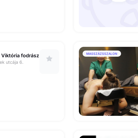
MASSZÁZSSZALON
Viktória fodrász
k utcája 6.