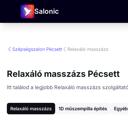
Salonic
Szépségszalon Pécsett
Relaxáló masszázs
Relaxáló masszázs Pécsett
Itt találod a legjobb Relaxáló masszázs szolgálta
Relaxáló masszázs
1D műszempilla építés
Egyéb