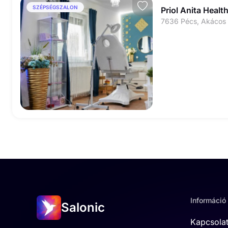
SZÉPSÉGSZALON
Priol Anita Healt
7636 Pécs, Akácos 
Információ
Salonic
Kapcsola