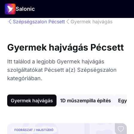
Salonic
Szépségszalon Pécsett
Gyermek hajvágás
Gyermek hajvágás Pécsett
Itt találod a legjobb Gyermek hajvágás
szolgáltatókat Pécsett a(z) Szépségszalon
kategóriában.
Gyermek hajvágás
1D műszempilla építés
Egyéb 
FODRÁSZAT / HAJSTÚDIÓ