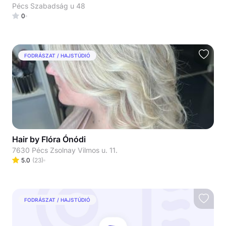
Pécs Szabadság u 48
0
FODRÁSZAT / HAJSTÚDIÓ
Hair by Flóra Ónódi
7630 Pécs Zsolnay Vilmos u. 11.
5.0
(
23
)
FODRÁSZAT / HAJSTÚDIÓ