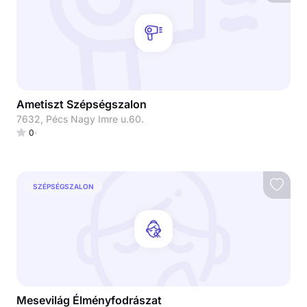
Ametiszt Szépségszalon
7632, Pécs Nagy Imre u.60.
0
SZÉPSÉGSZALON
Mesevilág Élményfodrászat