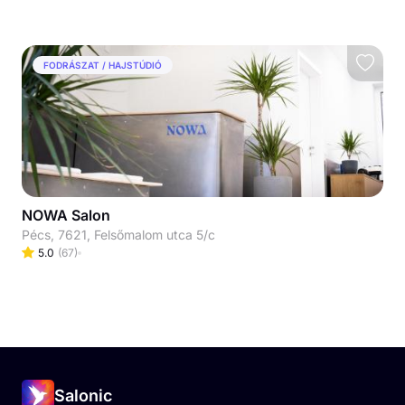
FODRÁSZAT / HAJSTÚDIÓ
NOWA Salon
Pécs, 7621, Felsőmalom utca 5/c
5.0
(
67
)
Salonic