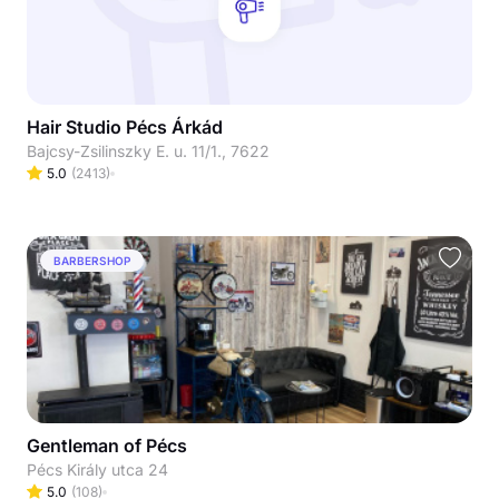
Hair Studio Pécs Árkád
Bajcsy-Zsilinszky E. u. 11/1., 7622
5.0
(
2413
)
BARBERSHOP
Gentleman of Pécs
Pécs Király utca 24
5.0
(
108
)