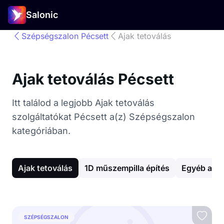
Salonic
Szépségszalon Pécsett
Ajak tetoválás
Ajak tetoválás Pécsett
Itt találod a legjobb Ajak tetoválás
szolgáltatókat Pécsett a(z) Szépségszalon
kategóriában.
Ajak tetoválás
1D műszempilla építés
Egyéb arck
SZÉPSÉGSZALON