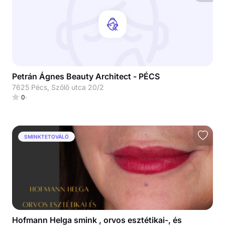
Petrán Ágnes Beauty Architect - PÉCS
7625 Pécs, Szőlő utca 20/2
0
SMINKTETOVÁLÓ
Hofmann Helga smink , orvos esztétikai-, és