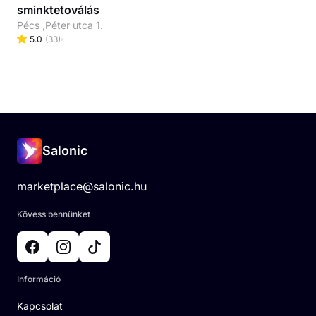
sminktetoválás
Pécs ,Péter utca 1.
5.0
(
33
)
Salonic
marketplace@salonic.hu
Kövess bennünket
Információ
Kapcsolat