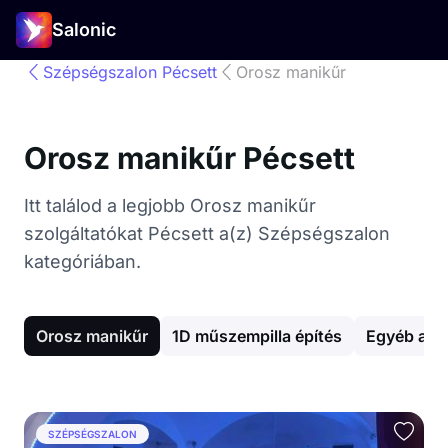
Salonic
Szépségszalon Pécsett
Orosz manikűr
Orosz manikűr Pécsett
Itt találod a legjobb Orosz manikűr
szolgáltatókat Pécsett a(z) Szépségszalon
kategóriában.
Orosz manikűr
1D műszempilla építés
Egyéb arc
SZÉPSÉGSZALON