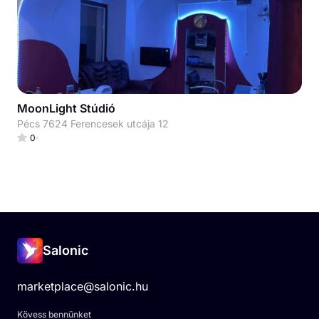
MoonLight Stúdió
Pécs 7624 Ferencesek utcája 12
0
Salonic
marketplace@salonic.hu
Kövess bennünket