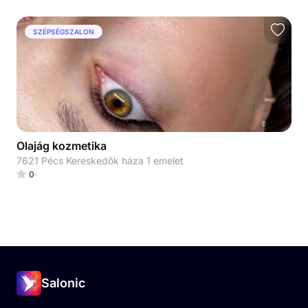
SZÉPSÉGSZALON
Olajág kozmetika
7621 Pécs Kereskedők háza 1 emelet
0
Salonic