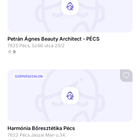
Petrán Ágnes Beauty Architect - PÉCS
7625 Pécs, Szőlő utca 20/2
0
SZÉPSÉGSZALON
Harmónia Bőresztétika Pécs
7623 Pécs Jászai Mari u.34.