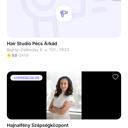
Hair Studio Pécs Árkád
Bajcsy-Zsilinszky E. u. 11/1., 7622
5.0
(
2413
)
SZÉPSÉGSZALON
Hajnalfény Szépségközpont