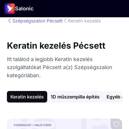
Salonic
Szépségszalon Pécsett
Keratin kezelés
Keratin kezelés Pécsett
Itt találod a legjobb Keratin kezelés
szolgáltatókat Pécsett a(z) Szépségszalon
kategóriában.
Keratin kezelés
1D műszempilla építés
Egyéb arc
FODRÁSZAT / HAJSTÚDIÓ