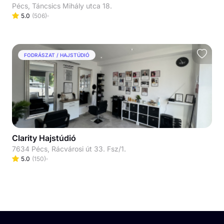
Pécs, Táncsics Mihály utca 18.
5.0
(
506
)
FODRÁSZAT / HAJSTÚDIÓ
Clarity Hajstúdió
7634 Pécs, Rácvárosi út 33. Fsz/1.
5.0
(
150
)