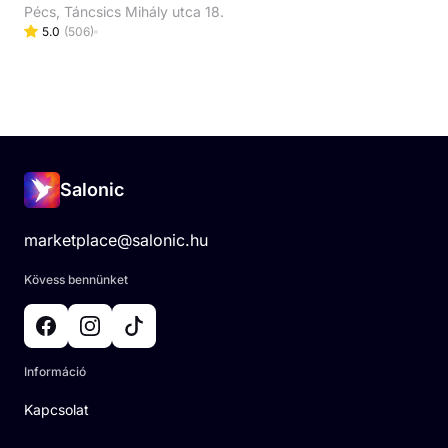
Pécs, Táncsics Mihály utca 18.
5.0
(
506
)
Salonic
marketplace@salonic.hu
Kövess bennünket
Információ
Kapcsolat