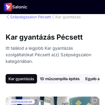
Salonic
Szépségszalon Pécsett
Kar gyantázás
Kar gyantázás Pécsett
Itt találod a legjobb Kar gyantázás
szolgáltatókat Pécsett a(z) Szépségszalon
kategóriában.
Kar gyantázás
1D műszempilla építés
Egyéb arck
SZÉPSÉGSZALON