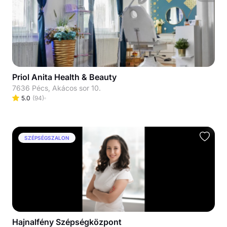
Priol Anita Health & Beauty
7636 Pécs, Akácos sor 10.
5.0
(
94
)
SZÉPSÉGSZALON
Hajnalfény Szépségközpont