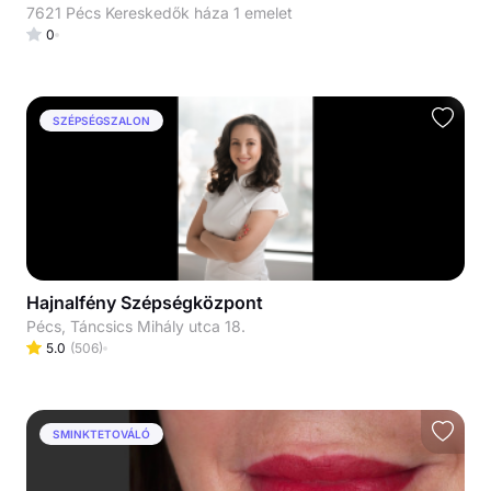
7621 Pécs Kereskedők háza 1 emelet
0
SZÉPSÉGSZALON
Hajnalfény Szépségközpont
Pécs, Táncsics Mihály utca 18.
5.0
(
506
)
SMINKTETOVÁLÓ