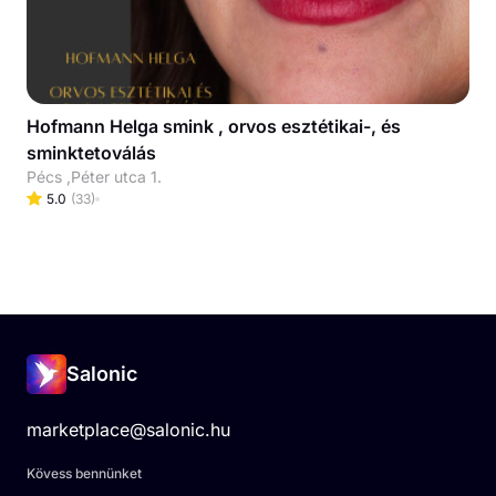
Hofmann Helga smink , orvos esztétikai-, és
sminktetoválás
Pécs ,Péter utca 1.
5.0
(
33
)
Salonic
marketplace@salonic.hu
Kövess bennünket