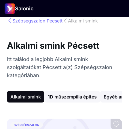
Salonic
Szépségszalon Pécsett
Alkalmi smink
Alkalmi smink Pécsett
Itt találod a legjobb Alkalmi smink
szolgáltatókat Pécsett a(z) Szépségszalon
kategóriában.
Alkalmi smink
1D műszempilla építés
Egyéb arck
SZÉPSÉGSZALON