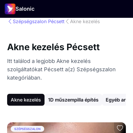
Salonic
Szépségszalon Pécsett
Akne kezelés
Akne kezelés Pécsett
Itt találod a legjobb Akne kezelés
szolgáltatókat Pécsett a(z) Szépségszalon
kategóriában.
Akne kezelés
1D műszempilla építés
Egyéb arck
SZÉPSÉGSZALON