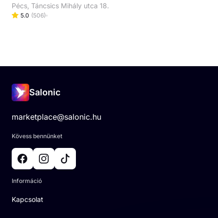
Pécs, Táncsics Mihály utca 18.
5.0
(
506
)
Salonic
marketplace@salonic.hu
Kövess bennünket
Információ
Kapcsolat