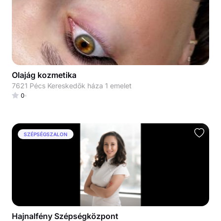
Olajág kozmetika
7621 Pécs Kereskedők háza 1 emelet
0
SZÉPSÉGSZALON
Hajnalfény Szépségközpont