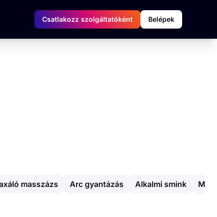
Csatlakozz szolgáltatóként
Belépek
laxáló masszázs
Arc gyantázás
Alkalmi smink
Meny