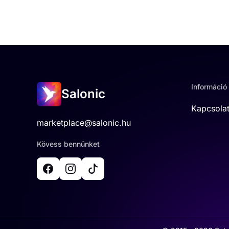
Információ
Salonic
Kapcsola
marketplace@salonic.hu
Kövess bennünket