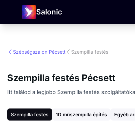
Salonic
Szépségszalon Pécsett
Szempilla festés
Szempilla festés Pécsett
Itt találod a legjobb Szempilla festés szolgáltat
Szempilla festés
1D műszempilla építés
Egyéb ar