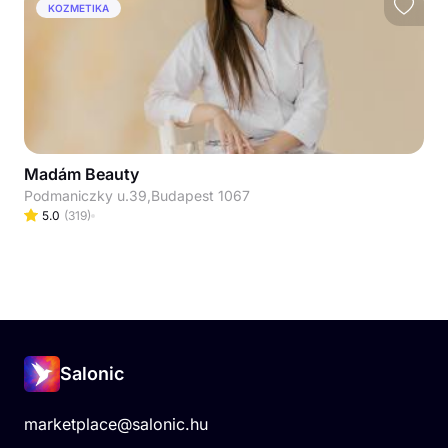
KOZMETIKA
Madám Beauty
Podmaniczky u.39,Budapest 1067
5.0
(
319
)
Salonic
marketplace@salonic.hu