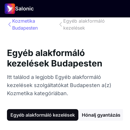
Salonic
Kozmetika
Egyéb alakformáló
Budapesten
kezelések
Egyéb alakformáló
kezelések Budapesten
Itt találod a legjobb Egyéb alakformáló
kezelések szolgáltatókat Budapesten a(z)
Kozmetika kategóriában.
Egyéb alakformáló kezelések
Hónalj gyantázás
L