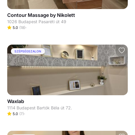
Contour Massage by Nikolett
1026 Budapest Pasaréti út 49
5.0
(
18
)
SZÉPSÉGSZALON
Waxlab
1114 Budapest Bartók Béla út 72.
5.0
(
7
)