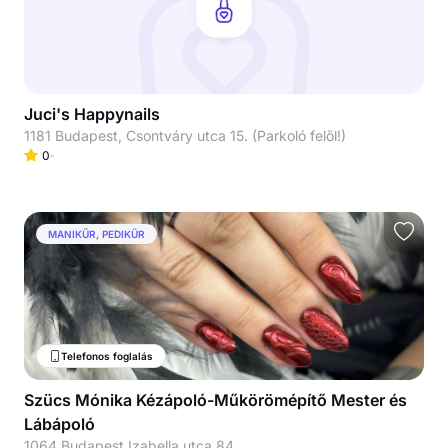
Juci's Happynails
1181 Budapest, Csontváry utca 15. (Parkoló felől!)
0
MANIKŰR, PEDIKŰR
Telefonos foglalás
Szücs Mónika Kézápoló-Műkörömépítő Mester és
Lábápoló
1064 Budapest Izabella utca 84