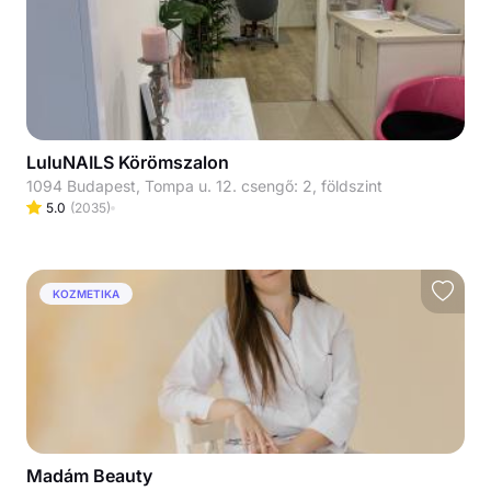
LuluNAILS Körömszalon
1094 Budapest, Tompa u. 12. csengő: 2, földszint
5.0
(
2035
)
KOZMETIKA
Madám Beauty