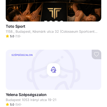
Toto Sport
1158., Budapest, Késmárk utca 32 (Colosseum Sportcentrum földszint)
5.0
(
13
)
SZÉPSÉGSZALON
Yelena Szépségszalon
Budapest 1053 Irányi utca 19-21
5.0
(
54
)