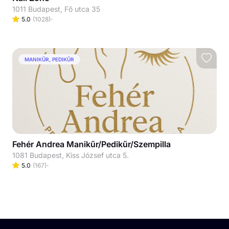
1011 Budapest, Fő utca 35
5.0
(
1028
)
MANIKŰR, PEDIKŰR
Fehér Andrea Manikűr/Pedikűr/Szempilla
1081 Budapest, Kiss József utca 5.
5.0
(
167
)