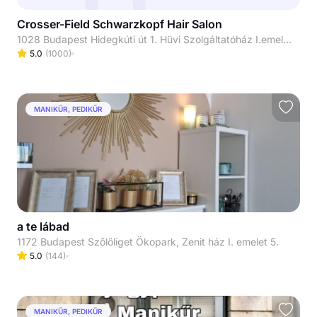
Crosser-Field Schwarzkopf Hair Salon
1028 Budapest Hidegkúti út 1. Hüvi Szolgáltatóház I.emelet
5.0
(
1000
)
MANIKŰR, PEDIKŰR
a te lábad
1172 Budapest Szőlőliget Ökopark, Zenit ház I. emelet 5.
5.0
(
144
)
MANIKŰR, PEDIKŰR