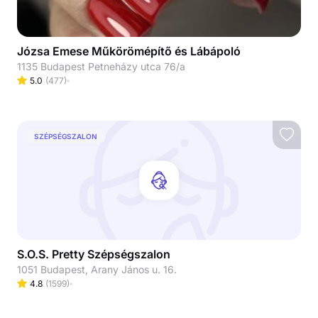
Józsa Emese Műkörömépítő és Lábápoló
1135 Budapest Petneházy utca 76/a
5.0
(
477
)
SZÉPSÉGSZALON
S.O.S. Pretty Szépségszalon
1051 Budapest, Arany János u. 16.
4.8
(
1599
)