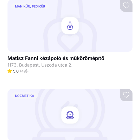
MANIKŰR, PEDIKŰR
Matisz Fanni kézápoló és műkörömépítő
1173, Budapest, Uszoda utca 2.
5.0
(
49
)
KOZMETIKA