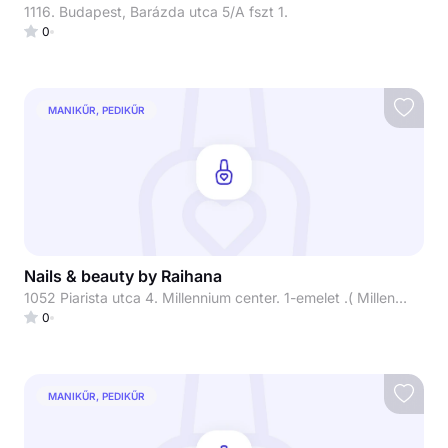
1116. Budapest, Barázda utca 5/A fszt 1.
0
MANIKŰR, PEDIKŰR
Nails & beauty by Raihana
1052 Piarista utca 4. Millennium center. 1-emelet .( Millennium beauty)
0
MANIKŰR, PEDIKŰR