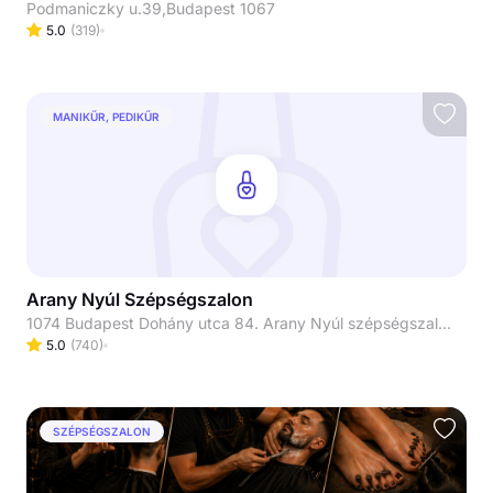
Podmaniczky u.39,Budapest 1067
5.0
(
319
)
MANIKŰR, PEDIKŰR
Arany Nyúl Szépségszalon
1074 Budapest Dohány utca 84. Arany Nyúl szépségszalon
5.0
(
740
)
SZÉPSÉGSZALON