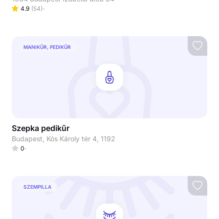
4.9
(
54
)
MANIKŰR, PEDIKŰR
Szepka pedikűr
Budapest, Kós Károly tér 4, 1192
0
SZEMPILLA