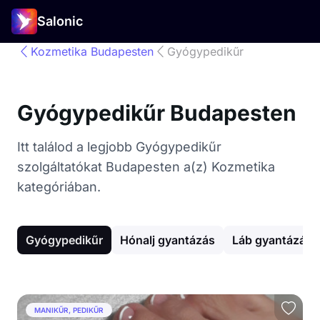
Salonic
Kozmetika Budapesten
Gyógypedikűr
Gyógypedikűr Budapesten
Itt találod a legjobb Gyógypedikűr
szolgáltatókat Budapesten a(z) Kozmetika
kategóriában.
Gyógypedikűr
Hónalj gyantázás
Láb gyantázás
MANIKŰR, PEDIKŰR