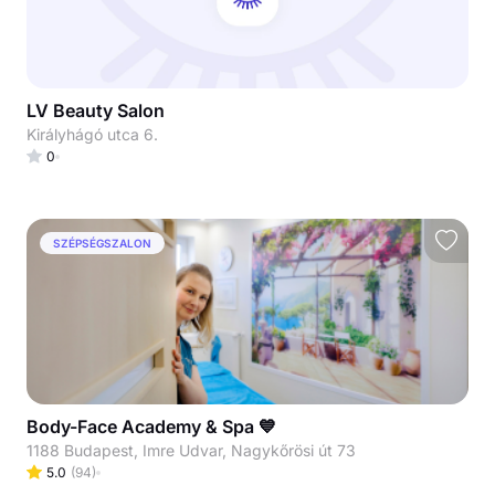
LV Beauty Salon
Királyhágó utca 6.
0
SZÉPSÉGSZALON
Body-Face Academy & Spa 💙
1188 Budapest, Imre Udvar, Nagykőrösi út 73
5.0
(
94
)