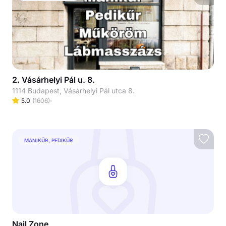
2. Vásárhelyi Pál u. 8.
1114 Budapest, Vásárhelyi Pál utca 8.
5.0
(
1606
)
MANIKŰR, PEDIKŰR
Nail Zone