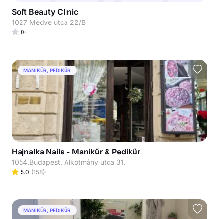
Soft Beauty Clinic
1027 Medve utca 22/B
0
MANIKŰR, PEDIKŰR
Hajnalka Nails - Manikűr & Pedikűr
1054.Budapest, Alkotmány utca 31.
5.0
(
158
)
MANIKŰR, PEDIKŰR