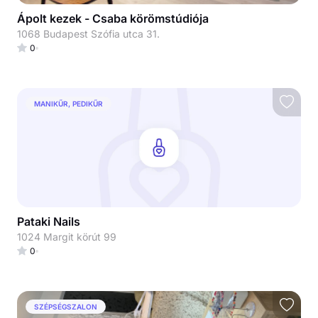
Ápolt kezek - Csaba körömstúdiója
1068 Budapest Szófia utca 31.
0
MANIKŰR, PEDIKŰR
Pataki Nails
1024 Margit körút 99
0
SZÉPSÉGSZALON