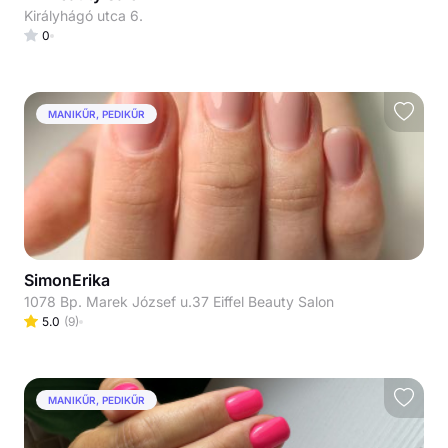
Királyhágó utca 6.
0
MANIKŰR, PEDIKŰR
SimonErika
1078 Bp. Marek József u.37 Eiffel Beauty Salon
5.0
(
9
)
MANIKŰR, PEDIKŰR