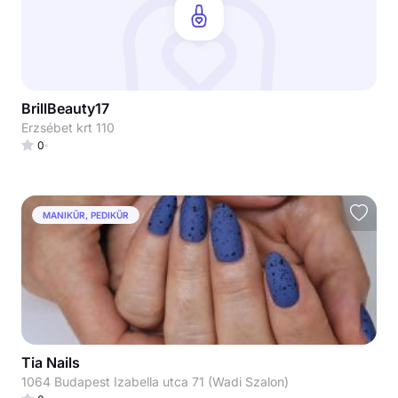
BrillBeauty17
Erzsébet krt 110
0
MANIKŰR, PEDIKŰR
Tia Nails
1064 Budapest Izabella utca 71 (Wadi Szalon)