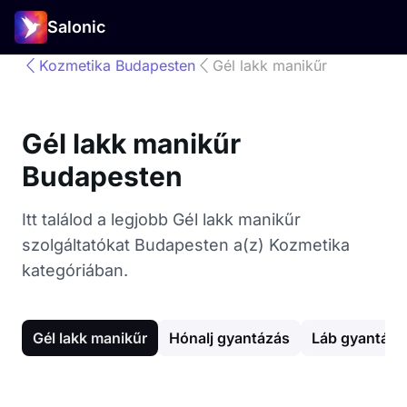
Salonic
Kozmetika Budapesten
Gél lakk manikűr
Gél lakk manikűr
Budapesten
Itt találod a legjobb Gél lakk manikűr
szolgáltatókat Budapesten a(z) Kozmetika
kategóriában.
Gél lakk manikűr
Hónalj gyantázás
Láb gyantázá