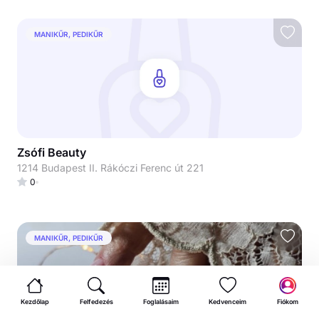
MANIKŰR, PEDIKŰR
Zsófi Beauty
1214 Budapest II. Rákóczi Ferenc út 221
0
MANIKŰR, PEDIKŰR
Kezdőlap
Felfedezés
Foglalásaim
Kedvenceim
Fiókom