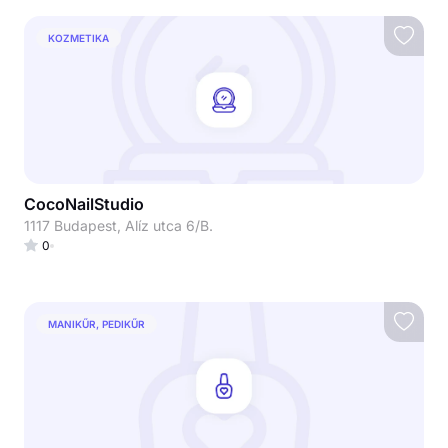
KOZMETIKA
CocoNailStudio
1117 Budapest, Alíz utca 6/B.
0
MANIKŰR, PEDIKŰR