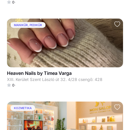
0
MANIKŰR, PEDIKŰR
Heaven Nails by Timea Varga
XIII. Kerület Szent László út 32. 4/28 csengő: 428
0
KOZMETIKA