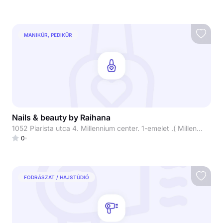
MANIKŰR, PEDIKŰR
Nails & beauty by Raihana
1052 Piarista utca 4. Millennium center. 1-emelet .( Millennium beauty)
0
FODRÁSZAT / HAJSTÚDIÓ