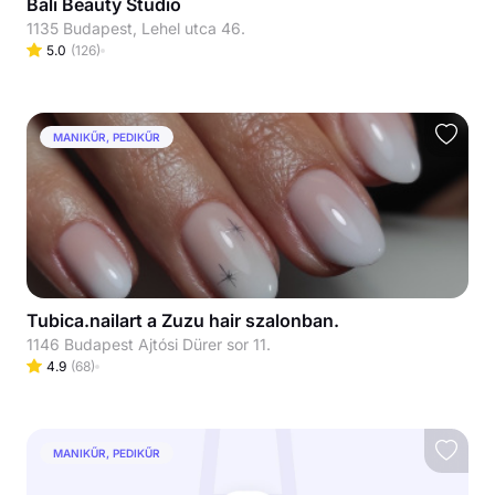
Bali Beauty Studio
1135 Budapest, Lehel utca 46.
5.0
(
126
)
MANIKŰR, PEDIKŰR
Tubica.nailart a Zuzu hair szalonban.
1146 Budapest Ajtósi Dürer sor 11.
4.9
(
68
)
MANIKŰR, PEDIKŰR