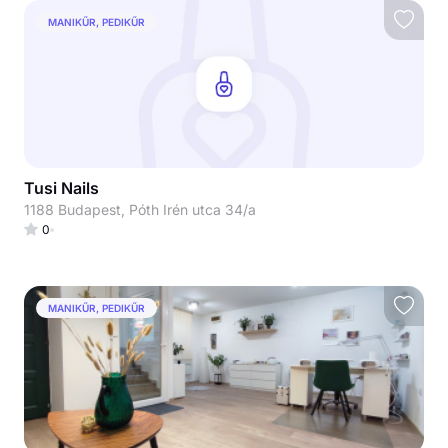
MANIKŰR, PEDIKŰR
Tusi Nails
1188 Budapest, Póth Irén utca 34/a
0
MANIKŰR, PEDIKŰR