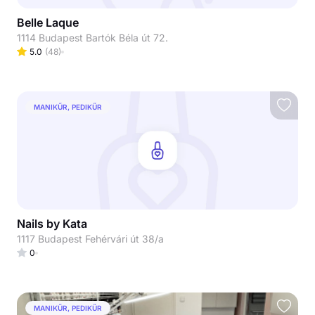
Belle Laque
1114 Budapest Bartók Béla út 72.
5.0
(
48
)
MANIKŰR, PEDIKŰR
Nails by Kata
1117 Budapest Fehérvári út 38/a
0
MANIKŰR, PEDIKŰR