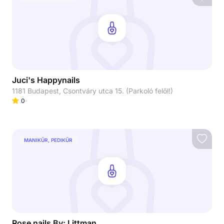
Juci's Happynails
1181 Budapest, Csontváry utca 15. (Parkoló felől!)
0
MANIKŰR, PEDIKŰR
Rose nails By: Littman