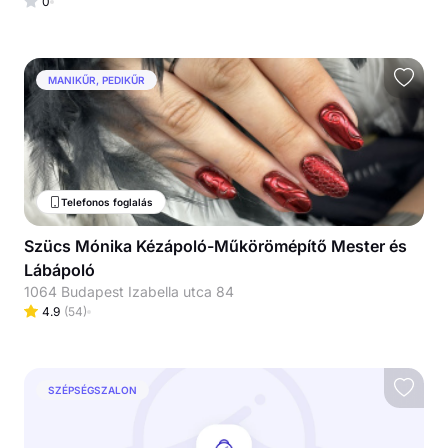
0
MANIKŰR, PEDIKŰR
Telefonos foglalás
Szücs Mónika Kézápoló-Műkörömépítő Mester és
Lábápoló
1064 Budapest Izabella utca 84
4.9
(
54
)
SZÉPSÉGSZALON