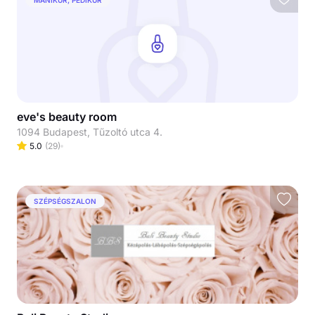
eve's beauty room
1094 Budapest, Tűzoltó utca 4.
5.0
(
29
)
SZÉPSÉGSZALON