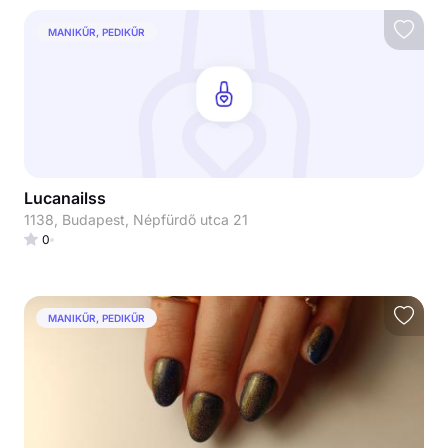
MANIKŰR, PEDIKŰR
Lucanailss
1138, Budapest, Népfürdő utca 21
0
MANIKŰR, PEDIKŰR