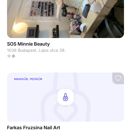
SOS Minnie Beauty
1036 Budapest, Lajos utca 38.
0
MANIKŰR, PEDIKŰR
Farkas Fruzsina Nail Art