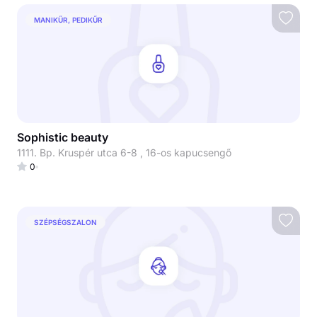
MANIKŰR, PEDIKŰR
Sophistic beauty
1111. Bp. Kruspér utca 6-8 , 16-os kapucsengő
0
SZÉPSÉGSZALON