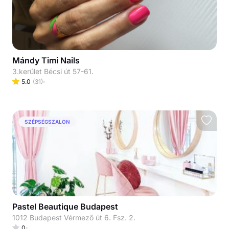
Mándy Timi Nails
3.kerület Bécsi út 57-61.
5.0
(
31
)
SZÉPSÉGSZALON
Pastel Beautique Budapest
1012 Budapest Vérmező út 6. Fsz. 2.
0