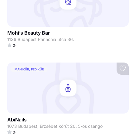
Mohi’s Beauty Bar
1136 Budapest Pannónia utca 36.
0
MANIKŰR, PEDIKŰR
AbiNails
1073 Budapest, Erzsébet körút 20. 5-ös csengő
0