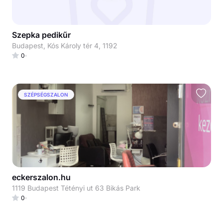
Szepka pedikűr
Budapest, Kós Károly tér 4, 1192
0
SZÉPSÉGSZALON
eckerszalon.hu
1119 Budapest Tétényi ut 63 Bikás Park
0