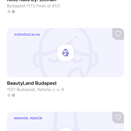
Budapest 1173 Pesti út 41/C
0
SZÉPSÉGSZALON
BeautyLand Budapest
1137 Budapest, Katona J. u. 6.
0
MANIKŰR, PEDIKŰR