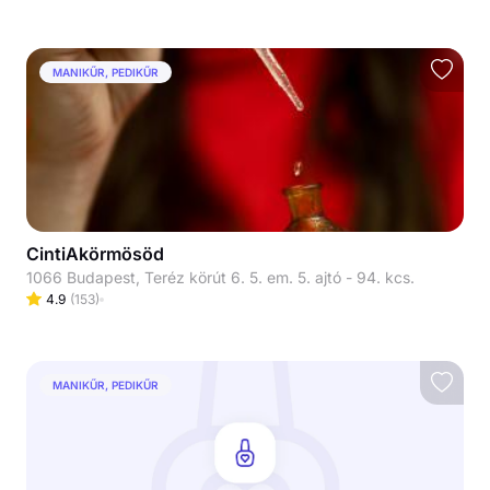
MANIKŰR, PEDIKŰR
CintiAkörmösöd
1066 Budapest, Teréz körút 6. 5. em. 5. ajtó - 94. kcs.
4.9
(
153
)
MANIKŰR, PEDIKŰR