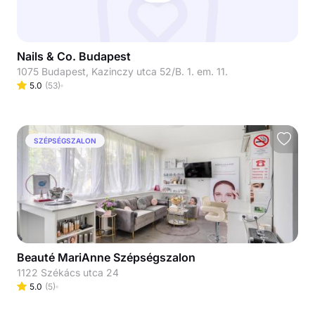
Nails & Co. Budapest
1075 Budapest, Kazinczy utca 52/B. 1. em. 11.
5.0
(
53
)
SZÉPSÉGSZALON
Beauté MariAnne Szépségszalon
1122 Székács utca 24
5.0
(
5
)