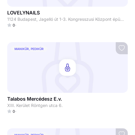
LOVELYNAILS
1124 Budapest, Jagelló út 1-3. Kongresszusi Központ épülete, további bejutási részletekért vedd fel velünk a kapcsolatot
0
MANIKŰR, PEDIKŰR
Talabos Mercédesz E.v.
XIII. Kerület Röntgen utca 6.
0
MANIKŰR, PEDIKŰR