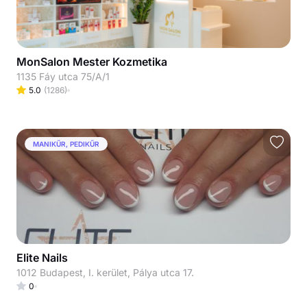
MonSalon Mester Kozmetika
1135 Fáy utca 75/A/1
5.0
(
1286
)
MANIKŰR, PEDIKŰR
Elite Nails
1012 Budapest, I. kerület, Pálya utca 17.
0