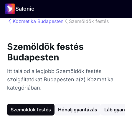
Salonic
Kozmetika Budapesten
Szemöldök festés
Szemöldök festés
Budapesten
Itt találod a legjobb Szemöldök festés
szolgáltatókat Budapesten a(z) Kozmetika
kategóriában.
Szemöldök festés
Hónalj gyantázás
Láb gyantá