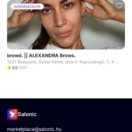
SZÉPSÉGSZALON
browd. || ALEXANDRA Brows.
1027 Budapest, Szász Károly utca 6. Kapucsengő: 7., 4. Emelet 1. Liftből ki: Ajtó jobbra || EN: Szász Károly str. 6. Doorbell: 7, Floor: 4th, Door: first one on the right (by elevator)
5.0
(
101
)
Salonic
marketplace@salonic.hu