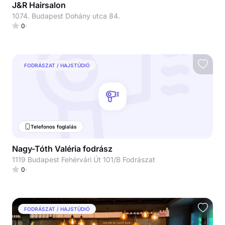
J&R Hairsalon
1074. Budapest Dohány utca 84.
0
FODRÁSZAT / HAJSTÚDIÓ
Telefonos foglalás
Nagy-Tóth Valéria fodrász
1119 Budapest Fehérvári Út 101/B Fodrászat
0
FODRÁSZAT / HAJSTÚDIÓ