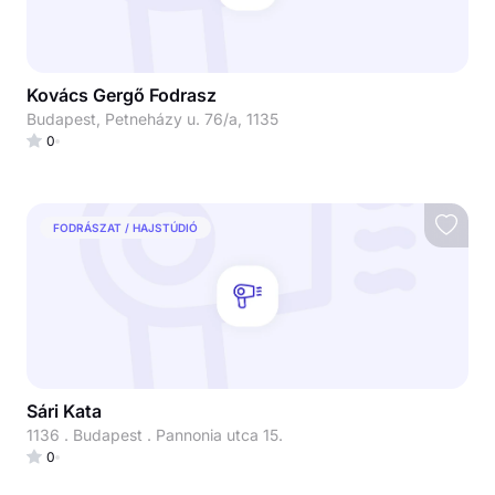
Kovács Gergő Fodrasz
Budapest, Petneházy u. 76/a, 1135
0
FODRÁSZAT / HAJSTÚDIÓ
Sári Kata
1136 . Budapest . Pannonia utca 15.
0