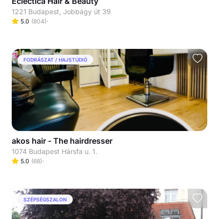
Eclectica Hair & Beauty
1221 Budapest, Jobbágy út 39
5.0
(
804
)
FODRÁSZAT / HAJSTÚDIÓ
akos hair - The hairdresser
1074 Budapest Hársfa u. 1.
5.0
(
68
)
SZÉPSÉGSZALON