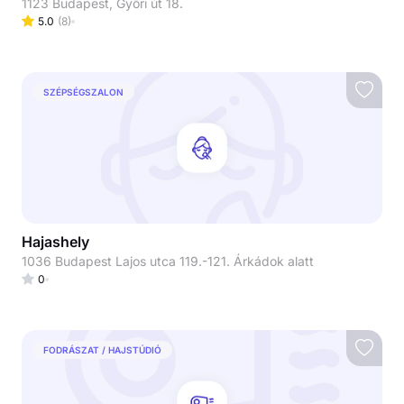
1123 Budapest, Győri út 18.
5.0
(
8
)
SZÉPSÉGSZALON
Hajashely
1036 Budapest Lajos utca 119.-121. Árkádok alatt
0
FODRÁSZAT / HAJSTÚDIÓ