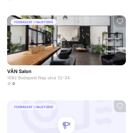
FODRÁSZAT / HAJSTÚDIÓ
VÄN Salon
1082 Budapest Nap utca 32-34
0
FODRÁSZAT / HAJSTÚDIÓ