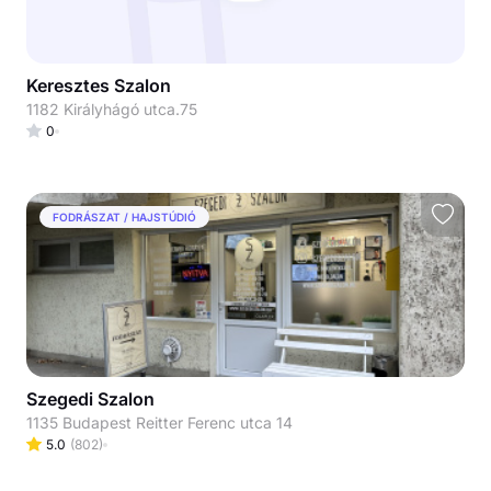
Keresztes Szalon
1182 Királyhágó utca.75
0
FODRÁSZAT / HAJSTÚDIÓ
Szegedi Szalon
1135 Budapest Reitter Ferenc utca 14
5.0
(
802
)