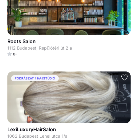
Roots Salon
1112 Budapest, Repülőtéri út 2.a
0
FODRÁSZAT / HAJSTÚDIÓ
LexiLuxuryHairSalon
1062 Budapest Lehel utca 1/a