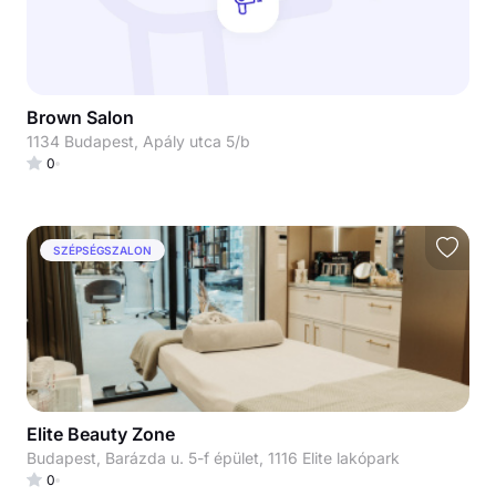
Brown Salon
1134 Budapest, Apály utca 5/b
0
SZÉPSÉGSZALON
Elite Beauty Zone
Budapest, Barázda u. 5-f épület, 1116 Elite lakópark
0