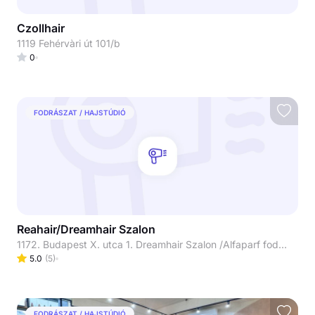
Czollhair
1119 Fehérvàri út 101/b
0
FODRÁSZAT / HAJSTÚDIÓ
Reahair/Dreamhair Szalon
1172. Budapest X. utca 1. Dreamhair Szalon /Alfaparf fodrászat (Skylux /Luxoya mellett)
5.0
(
5
)
FODRÁSZAT / HAJSTÚDIÓ