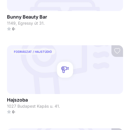
Bunny Beauty Bar
1149, Egressy út 31.
0
FODRÁSZAT / HAJSTÚDIÓ
Hajszoba
1027 Budapest Kapás u. 41.
0