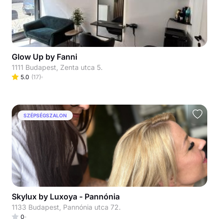
Glow Up by Fanni
1111 Budapest, Zenta utca 5.
5.0
(
17
)
SZÉPSÉGSZALON
Skylux by Luxoya - Pannónia
1133 Budapest, Pannónia utca 72.
0