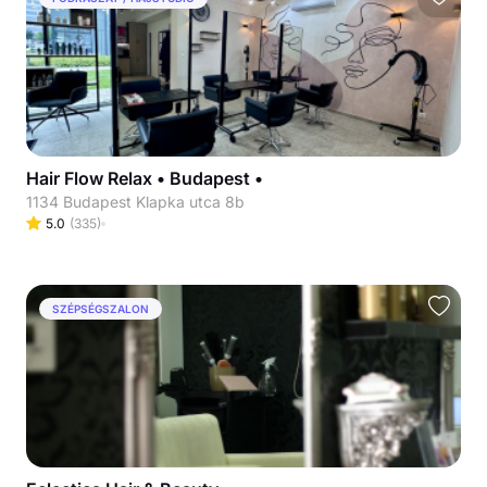
Hair Flow Relax • Budapest •
1134 Budapest Klapka utca 8b
5.0
(
335
)
SZÉPSÉGSZALON