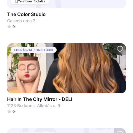
Telefonos foglalás
The Color Studio
Galamb utca 7.
0
FODRÁSZAT / HAJSTÚDIÓ
Hair In The City Mirror - DÉLI
1123 Budapest Alkotás u. 9
0