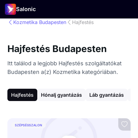
Salonic
Kozmetika Budapesten
Hajfestés
Hajfestés Budapesten
Itt találod a legjobb Hajfestés szolgáltatókat
Budapesten a(z) Kozmetika kategóriában.
Hajfestés
Hónalj gyantázás
Láb gyantázás
Ar
SZÉPSÉGSZALON