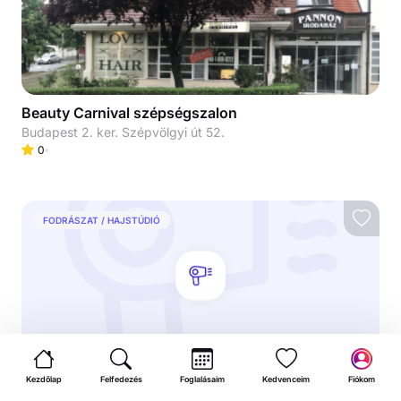
Beauty Carnival szépségszalon
Budapest 2. ker. Szépvölgyi út 52.
0
FODRÁSZAT / HAJSTÚDIÓ
Sure Hair salon
Kezdőlap
Felfedezés
Foglalásaim
Kedvenceim
Fiókom
Balzac u. 33.