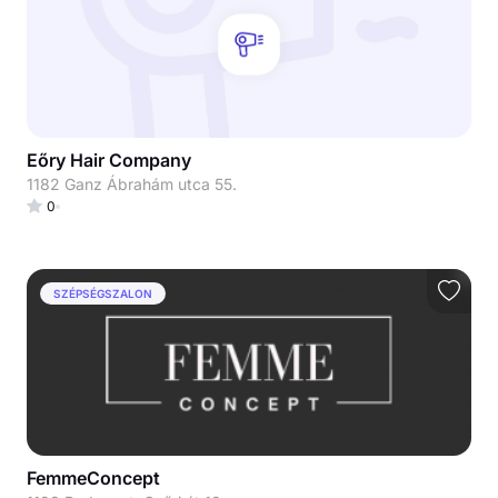
Eőry Hair Company
1182 Ganz Ábrahám utca 55.
0
SZÉPSÉGSZALON
FemmeConcept